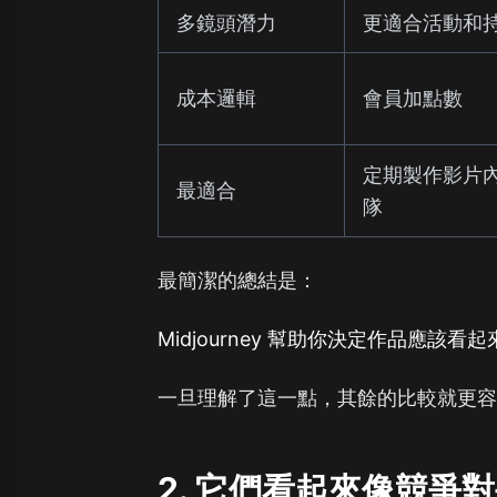
多鏡頭潛力
更適合活動和
成本邏輯
會員加點數
定期製作影片
最適合
隊
最簡潔的總結是：
Midjourney 幫助你決定作品應該看
一旦理解了這一點，其餘的比較就更
2. 它們看起來像競爭