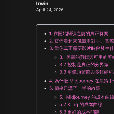
Z Image T
Irwin
Seaweed
Kling O1 I
April 24, 2026
Wan 2.1
Longcat I
查
Wan 2.2
Vidu Q1
Hunyuan Video
Midjourney Video
1. 在開始閱讀之前的真正答案
Veo 3
Kling 2.5
2. 它們看起來像競爭對手。實
Kling 2.6
3. 當你真正需要影片時會發生
Wan 2.5
Pixverse
3.1 美麗的剪輯與可用的
Sora 2
3.2 控制是真正的分界線
Grok Imagine
Wan AI
3.3 單鏡頭驚艷與多鏡頭
4. 為什麼 Midjourney 在
5. 價格只講了一半的故事
5.1 Midjourney 的成本曲
5.2 Kling 的成本曲線
5.3 更好的成本問題