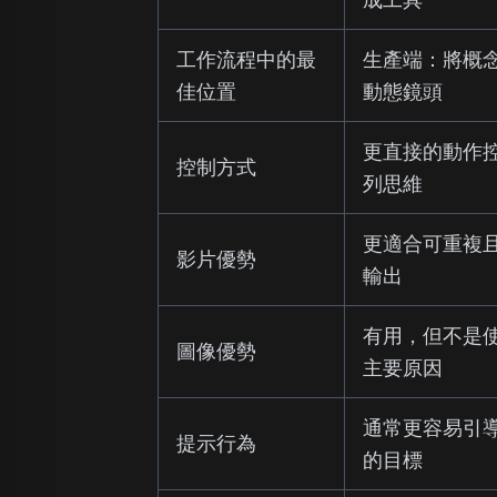
工作流程中的最
生產端：將概
佳位置
動態鏡頭
更直接的動作
控制方式
列思維
更適合可重複
影片優勢
輸出
有用，但不是
圖像優勢
主要原因
通常更容易引
提示行為
的目標