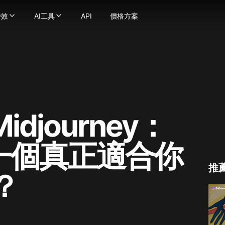
特效
AI工具
API
價格方案
效
AI工具
化為流暢自然的動態影片
器
片特效
-
使用強大的圖像生成技術將文字轉換成圖片
影片工具
提示轉化為精彩影片
-
AI接吻影片生成器
將圖片轉換為圖片
影片風格轉換
轉換成不同動漫風格的影片
無縫替換照片中的臉部
AI擁抱生成器
AI ASMR影片生成器
圖片轉換成影片，讓你的想像成真！
-
地球縮放AI特效
將你的圖片增強並放大至極致細節
AI舞蹈生成器
個一致性角色影片
AI擠壓特效
AI影片濾鏡
口說話 — 上傳人臉與音訊，讓您的創作栩栩如生。
AI熱舞生成器
AI肌肉影片生成器
I影片換臉工具更換影片中的任何臉部
AI比基尼生成器
圖片轉影片
 Midjourney：
沉浸式 ASMR 影片，畫面與音效完美結合
老照片動畫生成器
查看更多
usion
何影片轉換為無縫唇形同步
AI格鬥生成器
圖片工具
ge
即可創建人物動畫
看更多
圖片轉提示詞
哪一個真正適合你
a(Gemini 2.5 Flash)
強和提升影片品質
片特效
AI美女生成器
na Pro
吉卜力風AI生成器
AI標誌生成器
推
age 2.1
？
皮克斯風AI生成器
AI圖片混合器
y Image
AI嬰兒濾鏡
AI大頭貼生成器
4.0
AI史努比濾鏡
AI向量圖生成器
4.5
mage 3.0
AI禿頭濾鏡
查看更多
e Edit
AI懷孕特效