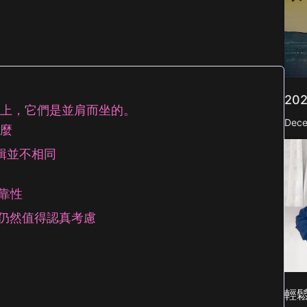
urbo
AI卡通生成器
mage
AI公仔生成器
mage
看更多
20
際上，它們是並肩而坐的。
Dece
什麼
剪輯並不相同
可靠性
決策中仍然值得認真考慮
線
輕鬆