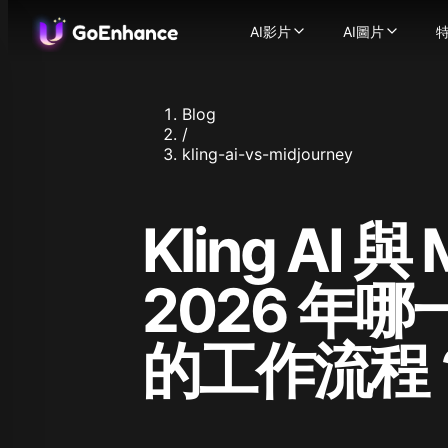
AI影片
AI圖片
AI影片
AI圖片
特
圖生影片
-
將靜態圖片轉
AI圖片生成
影
文生影片
-
幾秒內將文字
圖片轉圖片
Blog
影片轉影片
-
圖片換臉
將你的影片
-
/
AI影片生成器
圖片增強器
-
將文字或
kling-ai-vs-midjourney
一致性角色影片
支援的圖片模型
-
創建一
AI 說話頭像
-
Flux.1
讓角色開
Ideogram
影片換臉
-
使用我們的A
Kling AI 與
Recraft
AI ASMR 影片
-
一鍵生成
Stable Diff
唇形同步影片
-
輕鬆將任
Qwen Ima
人物動畫
-
只需一張圖片
查
2026 年
Nano Banan
影片增強器
-
使用AI增
照
Nano Bana
支援的影片模型
Hunyuan Im
的工作流程
GoEnhance
Midjourne
Kling AI
Seedream 
Runway
Seedream 
Hailuo 02
Hunyuan I
Hailuo AI
Qwen Imag
Luma AI