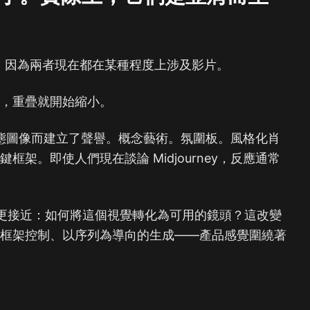
urney」，因為兩者現在都在某種程度上涉及影片。
們，重疊就開始縮小。
存的靜態圖像而建立了聲譽。概念藝術。氛圍板。風格化肖
架。即使人們現在談論 Midjourney，反應通常
邏輯更接近：如何將這個視覺轉化為可用的鏡頭？這改變
、框架控制、以序列為導向的生成——產品感覺圍繞著