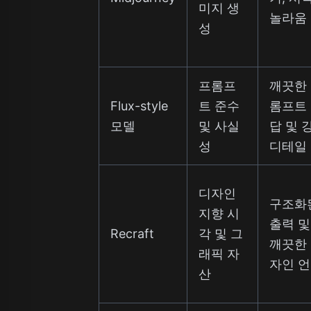
미지 생
놀라움
성
프롬프
깨끗한
Flux-style
트 준수
롬프트
모델
및 사실
답 및 
성
디테일
디자인
구조화
지향 시
출력 및
Recraft
각 및 그
깨끗한
래픽 자
자인 
산