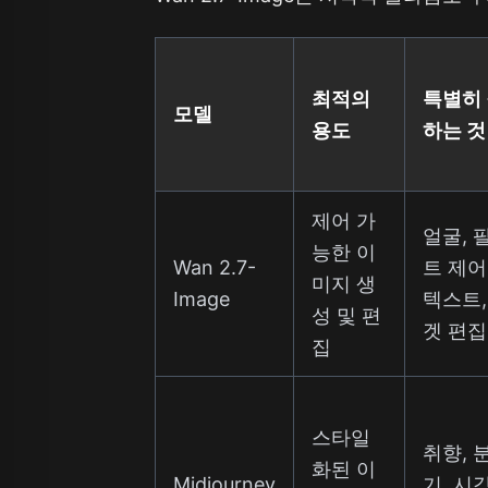
최적의
특별히
모델
용도
하는 것
제어 가
얼굴, 
능한 이
Wan 2.7-
트 제어
미지 생
Image
텍스트,
성 및 편
겟 편집
집
스타일
취향, 
화된 이
Midjourney
기, 시