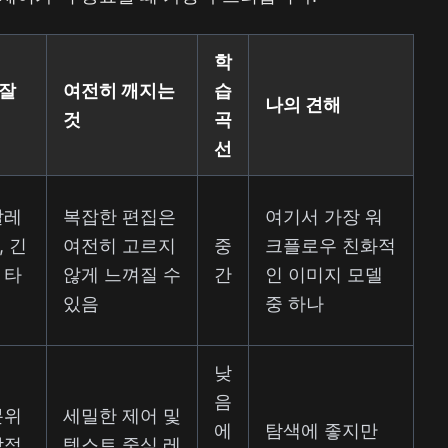
학
 잘
여전히 깨지는
습
나의 견해
것
곡
선
팔레
복잡한 편집은
여기서 가장 워
, 긴
여전히 고르지
중
크플로우 친화적
 타
않게 느껴질 수
간
인 이미지 모델
있음
중 하나
낮
음
분위
세밀한 제어 및
에
탐색에 좋지만
각적
텍스트 중심 레