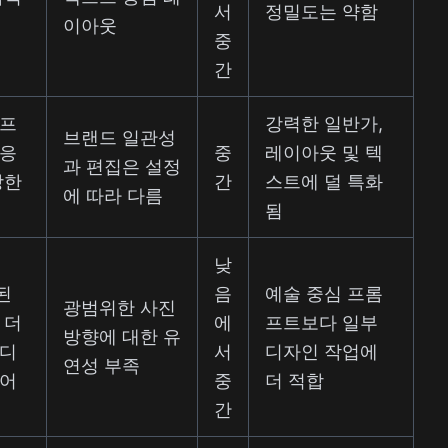
서
정밀도는 약함
이아웃
중
간
 프
강력한 일반가,
브랜드 일관성
 응
중
레이아웃 및 텍
과 편집은 설정
강한
간
스트에 덜 특화
에 따라 다름
됨
낮
된
음
예술 중심 프롬
광범위한 사진
 더
에
프트보다 일부
방향에 대한 유
 디
서
디자인 작업에
연성 부족
언어
중
더 적합
간