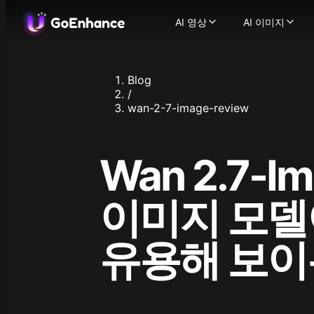
AI 영상
AI 이미지
AI 영상
AI 이미지
이미지에서 영상으로
AI 이미지
-
텍스트에서 영상으로
이미지에서
-
Blog
비디오에서 비디오로
이미지 얼
-
/
AI 비디오 생성기
이미지 향
-
텍스
wan-2-7-image-review
일관된 캐릭터 비디오
지원되는 이미지
-
AI 말하는 아바타
Flux.1
-
캐릭
Ideogram
비디오 얼굴 교체
-
AI
Wan 2.7-I
Recraft
AI ASMR 비디오
-
원클릭
Stable Dif
립싱크 비디오
-
어떤 비
Qwen Ima
캐릭터 애니메이션
-
한 
이미지 모델
Nano Bana
비디오 업스케일러
-
AI
Nano Bana
지원되는 영상 모델
Hunyuan I
유용해 보
GoEnhance
Midjourne
Kling AI
Seedream 
Runway
Seedream 
Hailuo 02
Hunyuan I
Hailuo AI
Qwen Imag
Luma AI