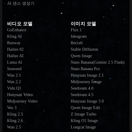
AI 댄스 생성기
비디오 모델
이미지 모델
GoEnhance
Flux.1
Kling AI
Ideogram
Runway
Recraft
Hailuo 02
Stable Diffusion
Hailuo AI
Qwen Image
Luma AI
Nano Banana(Gemini 2.5 Flash)
Seaweed
Nano Banana Pro
Wan 2.1
Hunyuan Image 2.1
Wan 2.2
Midjourney Image
Vidu Q1
Seedream 4.0
Hunyuan Video
Seedream 4.5
Midjourney Video
Hunyuan Image 3.0
Veo 3
Qwen Image Edit
Kling 2.5
Z Image Turbo
Kling 2.6
Kling O1 Image
Wan 2.5
Longcat Image