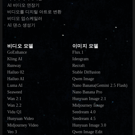
AI 비디오 연장기
비디오를 디지털 아트로 변환
비디오 업스케일러
AI 댄스 생성기
비디오 모델
이미지 모델
GoEnhance
Flux.1
Kling AI
Ideogram
Runway
Recraft
Hailuo 02
Stable Diffusion
Hailuo AI
Qwen Image
Luma AI
Nano Banana(Gemini 2.5 Flash)
Seaweed
Nano Banana Pro
Wan 2.1
Hunyuan Image 2.1
Wan 2.2
Midjourney Image
Vidu Q1
Seedream 4.0
Hunyuan Video
Seedream 4.5
Midjourney Video
Hunyuan Image 3.0
Veo 3
Qwen Image Edit