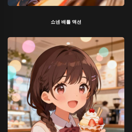
쇼넨 배틀 액션