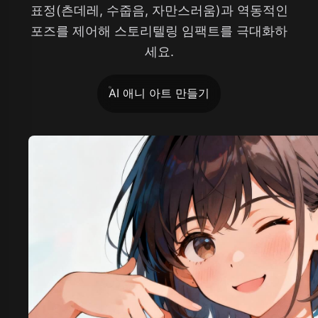
표정(츤데레, 수줍음, 자만스러움)과 역동적인
포즈를 제어해 스토리텔링 임팩트를 극대화하
세요.
AI 애니 아트 만들기