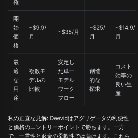
権
開
始
~$9.9/
~$25/
~$14.9/
~$35/月
価
月
月
月
格
最
安定し
コスト
適
複数モ
た単一
創造
効率の
な
デルの
モデル
的な
良い生
用
比較
ワーク
探求
産
途
フロー
私の正直な見解:
Deevidはアグリゲータの利便性
と価格のエントリーポイントで勝ちます。一方
で、一貫性と返金の柔軟性では負けます。これら