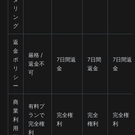
リ
ン
グ
返
金
厳格 /
ポ
7日間返
7日間
7日間返
返金不
リ
金
返金
金
可
シ
ー
商
有料プ
業
ランで
完全権
完全
完全権
利
完全権
利
権利
利
用
利