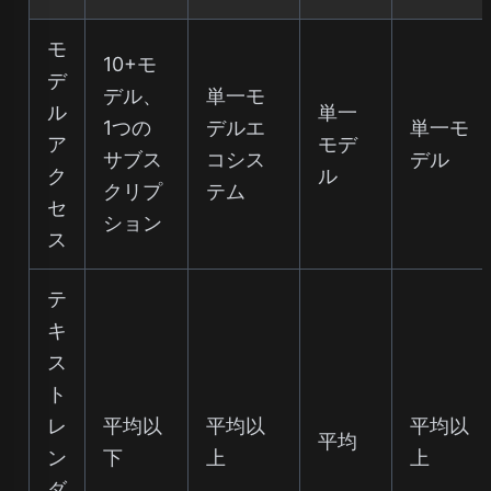
モ
10+モ
デ
デル、
単一モ
ル
単一
1つの
デルエ
単一モ
ア
モデ
サブス
コシス
デル
ク
ル
クリプ
テム
セ
ション
ス
テ
キ
ス
ト
レ
平均以
平均以
平均以
平均
ン
下
上
上
ダ