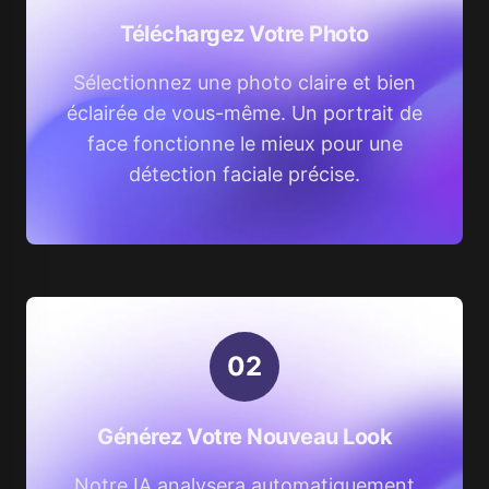
Téléchargez Votre Photo
Sélectionnez une photo claire et bien
éclairée de vous-même. Un portrait de
face fonctionne le mieux pour une
détection faciale précise.
0
2
Générez Votre Nouveau Look
Notre IA analysera automatiquement