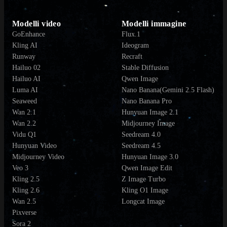
Modelli video
Modelli immagine
GoEnhance
Flux.1
Kling AI
Ideogram
Runway
Recraft
Hailuo 02
Stable Diffusion
Hailuo AI
Qwen Image
Luma AI
Nano Banana(Gemini 2.5 Flash)
Seaweed
Nano Banana Pro
Wan 2.1
Hunyuan Image 2.1
Wan 2.2
Midjourney Image
Vidu Q1
Seedream 4.0
Hunyuan Video
Seedream 4.5
Midjourney Video
Hunyuan Image 3.0
Veo 3
Qwen Image Edit
Kling 2.5
Z Image Turbo
Kling 2.6
Kling O1 Image
Wan 2.5
Longcat Image
Pixverse
Sora 2