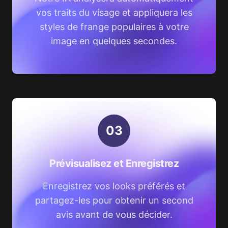
vos traits du visage et appliquera les
styles de frange populaires à votre
image en quelques secondes.
0
3
Prévisualisez et Enregistrez
Enregistrez vos looks préférés et
partagez-les pour obtenir un second
avis avant de vous décider.