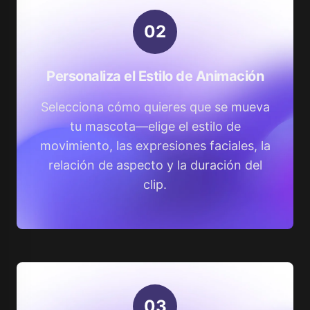
0
2
Personaliza el Estilo de Animación
Selecciona cómo quieres que se mueva
tu mascota—elige el estilo de
movimiento, las expresiones faciales, la
relación de aspecto y la duración del
clip.
0
3