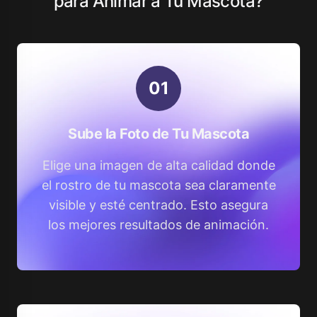
para Animar a Tu Mascota?
0
1
Sube la Foto de Tu Mascota
Elige una imagen de alta calidad donde
el rostro de tu mascota sea claramente
visible y esté centrado. Esto asegura
los mejores resultados de animación.