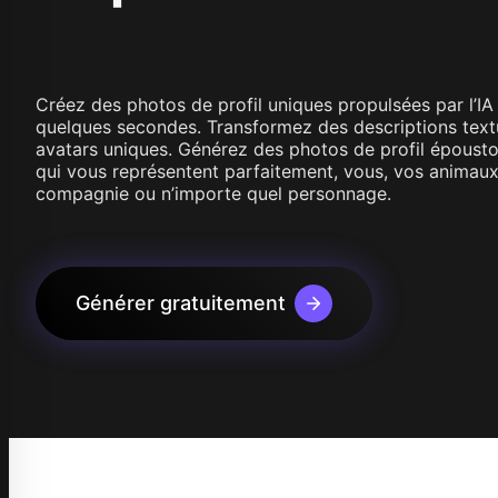
Wan 2.1
Kling O1
Wan 2.2
Longcat 
Vidu Q1
Hunyuan Video
Midjourney Video
Créez des photos de profil uniques propulsées par l’IA
Veo 3
quelques secondes. Transformez des descriptions text
Kling 2.5
avatars uniques. Générez des photos de profil épousto
Kling 2.6
qui vous représentent parfaitement, vous, vos animau
Wan 2.5
compagnie ou n’importe quel personnage.
Pixverse
Sora 2
Grok Imagine
Wan AI
Générer gratuitement