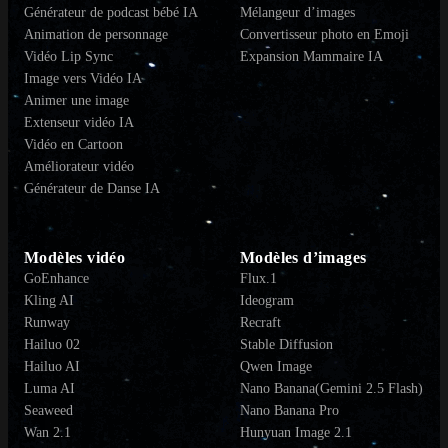
Générateur de podcast bébé IA
Mélangeur d’images
Animation de personnage
Convertisseur photo en Emoji
Vidéo Lip Sync
Expansion Mammaire IA
Image vers Vidéo IA
Animer une image
Extenseur vidéo IA
Vidéo en Cartoon
Améliorateur vidéo
Générateur de Danse IA
Modèles vidéo
Modèles d’images
GoEnhance
Flux.1
Kling AI
Ideogram
Runway
Recraft
Hailuo 02
Stable Diffusion
Hailuo AI
Qwen Image
Luma AI
Nano Banana(Gemini 2.5 Flash)
Seaweed
Nano Banana Pro
Wan 2.1
Hunyuan Image 2.1