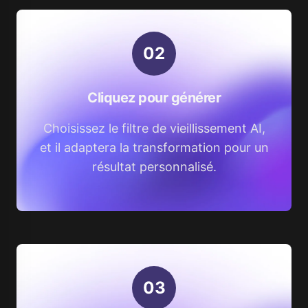
0
2
Cliquez pour générer
Choisissez le filtre de vieillissement AI,
et il adaptera la transformation pour un
résultat personnalisé.
0
3