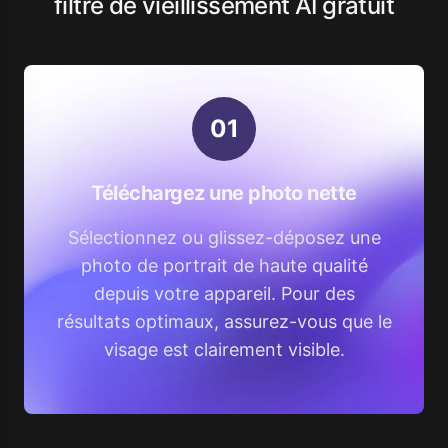
filtre de vieillissement AI gratuit
0
1
Téléchargez une photo nette
Sélectionnez ou glissez-déposez une
photo de portrait de haute qualité
depuis votre appareil. Pour des
résultats optimaux, assurez-vous que le
visage est clairement visible.