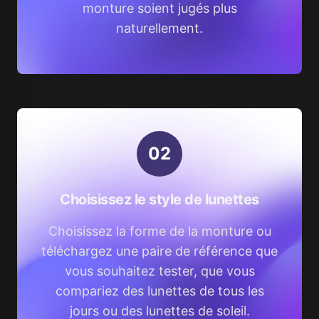
monture soient jugés plus
naturellement.
0
2
Choisissez le style de lunettes
Choisissez la forme de la monture ou
téléchargez une paire de référence que
vous souhaitez tester, que vous
compariez des lunettes de tous les
jours ou des lunettes de soleil.