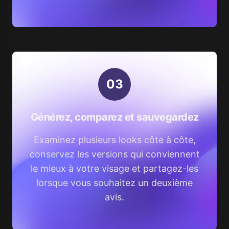
0
3
Générez, comparez et sauvegardez
Examinez plusieurs looks côte à côte,
conservez les versions qui conviennent
le mieux à votre visage et partagez-les
lorsque vous souhaitez un deuxième
avis.