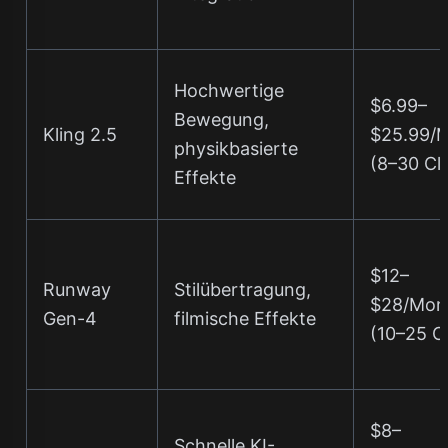
Hochwertige
$6.99–
Bewegung,
Kling 2.5
$25.99/
physikbasierte
(8–30 Cli
Effekte
$12–
Runway
Stilübertragung,
$28/Mon
Gen-4
filmische Effekte
(10–25 Cl
$8–
Schnelle KI-