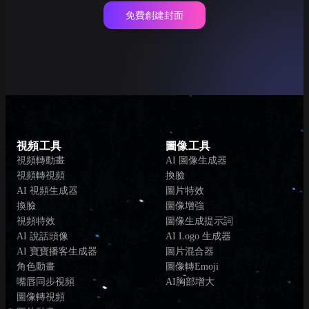
免費創建封面
視頻工具
圖像工具
視頻轉動畫
AI 圖像生成器
視頻轉視頻
換臉
AI 視頻生成器
圖片特效
換臉
圖像增強
視頻特效
圖像生成提示詞
AI 說話頭像
AI Logo 生成器
AI 寶寶播客生成器
圖片混合器
角色動畫
圖像轉Emoji
嘴唇同步視頻
AI胸部增大
圖像轉視頻