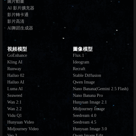
圖片動畫
AI 影片擴充器
影片轉卡通
影片高清
AI舞蹈生成器
視頻模型
圖像模型
GoEnhance
Flux.1
Kling AI
Ideogram
Runway
Recraft
Hailuo 02
Stable Diffusion
Hailuo AI
Qwen Image
Luma AI
Nano Banana(Gemini 2.5 Flash)
Seaweed
Nano Banana Pro
Wan 2.1
Hunyuan Image 2.1
Wan 2.2
Midjourney Image
Vidu Q1
Seedream 4.0
Hunyuan Video
Seedream 4.5
Midjourney Video
Hunyuan Image 3.0
Veo 3
Qwen Image Edit