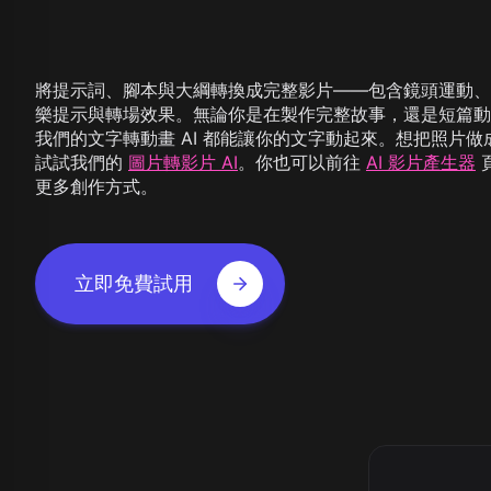
Z Image T
Seaweed
Kling O1 I
Wan 2.1
Longcat I
查
Wan 2.2
Vidu Q1
將提示詞、腳本與大綱轉換成完整影片——包含鏡頭運動、
Hunyuan Video
樂提示與轉場效果。無論你是在製作完整故事，還是短篇動
Midjourney Video
我們的文字轉動畫 AI 都能讓你的文字動起來。想把照片做
Veo 3
試試我們的
圖片轉影片 AI
。你也可以前往
AI 影片產生器
Kling 2.5
更多創作方式。
Kling 2.6
Wan 2.5
Pixverse
Sora 2
立即免費試用
Grok Imagine
Wan AI