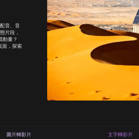
urbo
AI卡通生成器
mage
AI公仔生成器
mage
看更多
配音、音
態片段，
成動畫？
頁面，探索
圖片轉影片
文字轉影片