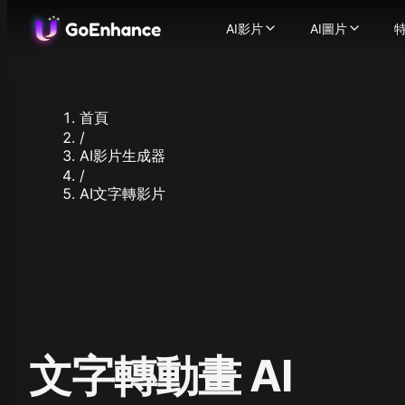
AI影片
AI圖片
AI影片
AI圖片
特
圖生影片
-
將靜態圖片轉
AI圖片生成
影
文生影片
-
幾秒內將文字
圖片轉圖片
影片轉影片
-
圖片換臉
將你的影片
-
首頁
AI影片生成器
圖片增強器
-
將文字或
/
一致性角色影片
支援的圖片模型
-
創建一
AI影片生成器
AI 說話頭像
-
Flux.1
讓角色開
/
Ideogram
AI文字轉影片
影片換臉
-
使用我們的A
Recraft
AI ASMR 影片
-
一鍵生成
Stable Diff
唇形同步影片
-
輕鬆將任
Qwen Ima
人物動畫
-
只需一張圖片
查
Nano Banan
影片增強器
-
使用AI增
照
Nano Bana
支援的影片模型
Hunyuan Im
GoEnhance
Midjourne
Kling AI
Seedream 
Runway
Seedream 
文字轉動畫 AI
Hailuo 02
Hunyuan I
Hailuo AI
Qwen Imag
Luma AI