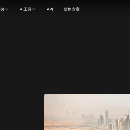
特效
AI工具
API
價格方案
效
AI工具
化為流暢自然的動態影片
器
片特效
-
使用強大的圖像生成技術將文字轉換成圖片
影片工具
提示轉化為精彩影片
-
AI接吻影片生成器
將圖片轉換為圖片
影片風格轉換
轉換成不同動漫風格的影片
無縫替換照片中的臉部
AI擁抱生成器
AI ASMR影片生成器
圖片轉換成影片，讓你的想像成真！
-
地球縮放AI特效
將你的圖片增強並放大至極致細節
AI舞蹈生成器
個一致性角色影片
AI擠壓特效
AI影片濾鏡
口說話 — 上傳人臉與音訊，讓您的創作栩栩如生。
AI熱舞生成器
AI肌肉影片生成器
I影片換臉工具更換影片中的任何臉部
AI比基尼生成器
圖片轉影片
沉浸式 ASMR 影片，畫面與音效完美結合
老照片動畫生成器
查看更多
usion
何影片轉換為無縫唇形同步
AI格鬥生成器
圖片工具
ge
即可創建人物動畫
看更多
圖片轉提示詞
a(Gemini 2.5 Flash)
強和提升影片品質
片特效
AI美女生成器
na Pro
吉卜力風AI生成器
AI標誌生成器
age 2.1
皮克斯風AI生成器
AI圖片混合器
y Image
AI嬰兒濾鏡
AI大頭貼生成器
4.0
AI史努比濾鏡
AI向量圖生成器
4.5
mage 3.0
AI禿頭濾鏡
查看更多
e Edit
AI懷孕特效