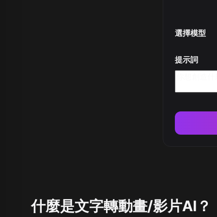
選擇模型
提示詞
什麼是文字轉動畫/影片AI？