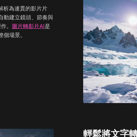
解析為連貫的影片片
自動建立鏡頭、節奏與
製作。
圖片轉影片AI
是
整個場景。
輕鬆將文字