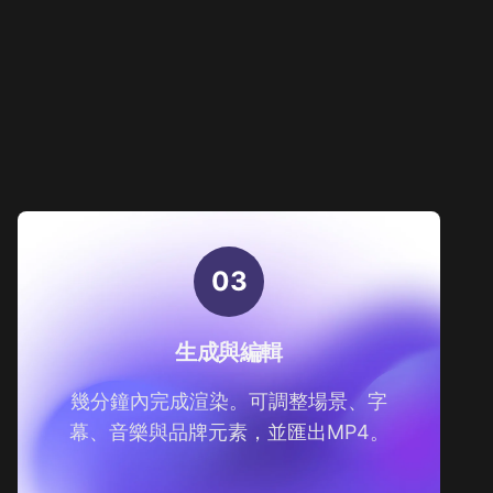
？
0
3
生成與編輯
幾分鐘內完成渲染。可調整場景、字
幕、音樂與品牌元素，並匯出MP4。