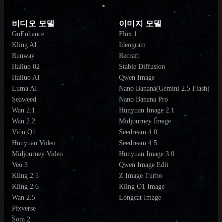
비디오 모델
이미지 모델
GoEnhance
Flux.1
Kling AI
Ideogram
Runway
Recraft
Hailuo 02
Stable Diffusion
Hailuo AI
Qwen Image
Luma AI
Nano Banana(Gemini 2.5 Flash)
Seaweed
Nano Banana Pro
Wan 2.1
Hunyuan Image 2.1
Wan 2.2
Midjourney Image
Vidu Q1
Seedream 4.0
Hunyuan Video
Seedream 4.5
Midjourney Video
Hunyuan Image 3.0
Veo 3
Qwen Image Edit
Kling 2.5
Z Image Turbo
Kling 2.6
Kling O1 Image
Wan 2.5
Longcat Image
Pixverse
Sora 2