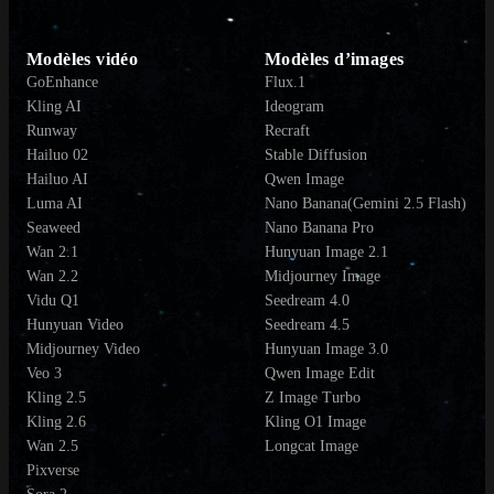
Modèles vidéo
Modèles d’images
GoEnhance
Flux.1
Kling AI
Ideogram
Runway
Recraft
Hailuo 02
Stable Diffusion
Hailuo AI
Qwen Image
Luma AI
Nano Banana(Gemini 2.5 Flash)
Seaweed
Nano Banana Pro
Wan 2.1
Hunyuan Image 2.1
Wan 2.2
Midjourney Image
Vidu Q1
Seedream 4.0
Hunyuan Video
Seedream 4.5
Midjourney Video
Hunyuan Image 3.0
Veo 3
Qwen Image Edit
Kling 2.5
Z Image Turbo
Kling 2.6
Kling O1 Image
Wan 2.5
Longcat Image
Pixverse