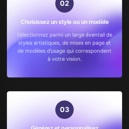
0
2
Choisissez un style ou un modèle
Sélectionnez parmi un large éventail de
styles artistiques, de mises en page et
de modèles d’usage qui correspondent
à votre vision.
0
3
Générez et personnalisez