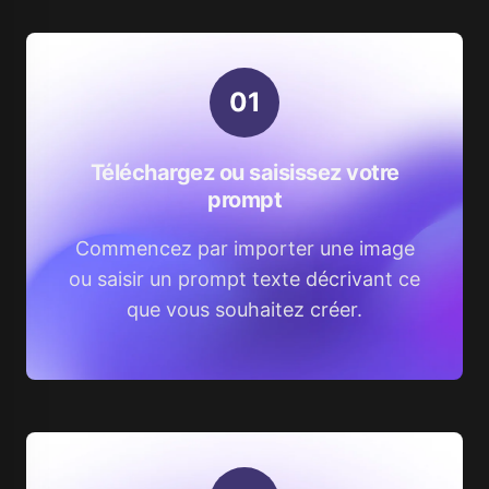
0
1
Téléchargez ou saisissez votre
prompt
Commencez par importer une image
ou saisir un prompt texte décrivant ce
que vous souhaitez créer.