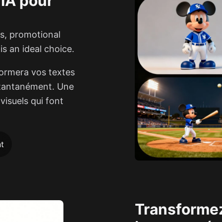
IA pour
bs, promotional
s an ideal choice.
formera vos textes
stantanément. Une
visuels qui font
t
Transformez