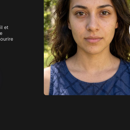
 Image
Voir plus
Image
l et
re
sourire