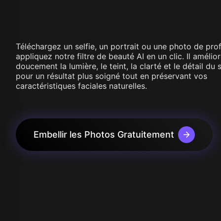
Wan 2.1
Kling O1
Wan 2.2
Longcat 
Vidu Q1
Hunyuan Video
Midjourney Video
Téléchargez un selfie, un portrait ou une photo de profi
Veo 3
appliquez notre filtre de beauté AI en un clic. Il amélio
Kling 2.5
doucement la lumière, le teint, la clarté et le détail du 
Kling 2.6
pour un résultat plus soigné tout en préservant vos
Wan 2.5
caractéristiques faciales naturelles.
Pixverse
Sora 2
Grok Imagine
Wan AI
Embellir les Photos Gratuitement