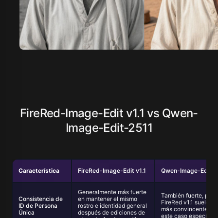
FireRed-Image-Edit v1.1 vs Qwen-
Image-Edit-2511
Característica
FireRed-Image-Edit v1.1
Qwen-Image-Edit-2
Generalmente más fuerte
También fuerte, pero
Consistencia de
en mantener el mismo
FireRed v1.1 suele se
ID de Persona
rostro e identidad general
más convincente en
Única
después de ediciones de
este caso específico