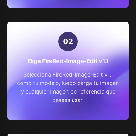
0
2
Elige FireRed-Image-Edit v1.1
Selecciona FireRed-Image-Edit v1.1
como tu modelo, luego carga tu imagen
y cualquier imagen de referencia que
desees usar.