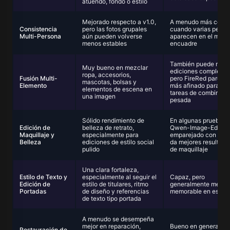
atuendo, fondo o estilo
Mejorado respecto a v1.0,
A menudo más confi
Consistencia
pero las fotos grupales
cuando varias perso
Multi-Persona
aún pueden volverse
aparecen en el mism
menos estables
encuadre
También puede mane
Muy bueno en mezclar
ediciones complejas,
ropa, accesorios,
Fusión Multi-
pero FireRed parece
mascotas, bolsas y
Elemento
más afinado para es
elementos de escena en
tareas de combinaci
una imagen
pesada
Sólido rendimiento de
En algunas pruebas,
Edición de
belleza de retrato,
Qwen-Image-Edit-2
Maquillaje y
especialmente para
emparejado con LoR
Belleza
ediciones de estilo social
da mejores resultado
pulido
de maquillaje
Una clara fortaleza,
Estilo de Texto y
especialmente al seguir el
Capaz, pero
Edición de
estilo de titulares, ritmo
generalmente menos
Portadas
de diseño y referencias
memorable en esta á
de texto tipo portada
A menudo se desempeña
mejor en reparación,
Bueno en general, p
Restauración de