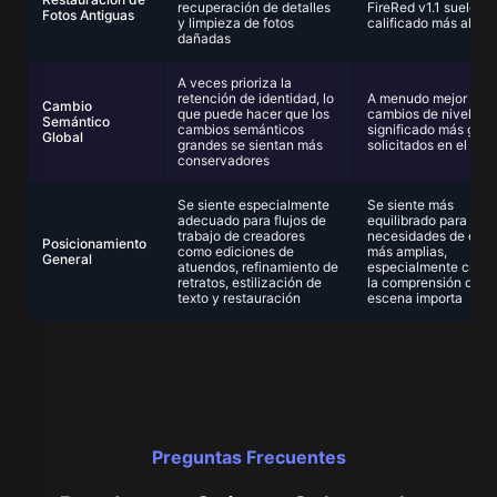
recuperación de detalles
FireRed v1.1 suele se
Fotos Antiguas
y limpieza de fotos
calificado más alto a
dañadas
A veces prioriza la
retención de identidad, lo
A menudo mejor en
Cambio
que puede hacer que los
cambios de nivel de
Semántico
cambios semánticos
significado más gra
Global
grandes se sientan más
solicitados en el pro
conservadores
Se siente especialmente
Se siente más
adecuado para flujos de
equilibrado para
trabajo de creadores
necesidades de edic
Posicionamiento
como ediciones de
más amplias,
General
atuendos, refinamiento de
especialmente cuan
retratos, estilización de
la comprensión de la
texto y restauración
escena importa
Preguntas Frecuentes