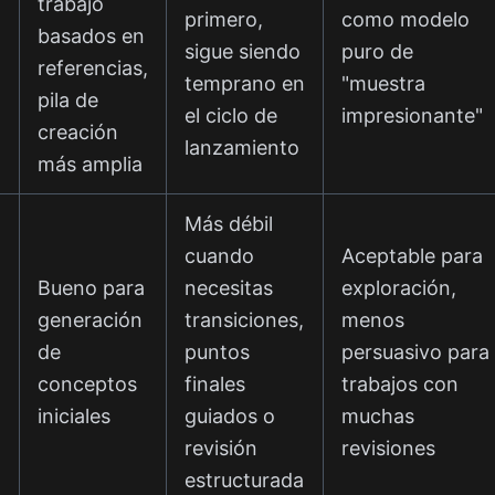
trabajo
primero,
como modelo
basados en
sigue siendo
puro de
referencias,
temprano en
"muestra
pila de
el ciclo de
impresionante"
creación
lanzamiento
más amplia
Más débil
cuando
Aceptable para
Bueno para
necesitas
exploración,
generación
transiciones,
menos
de
puntos
persuasivo para
conceptos
finales
trabajos con
iniciales
guiados o
muchas
revisión
revisiones
estructurada