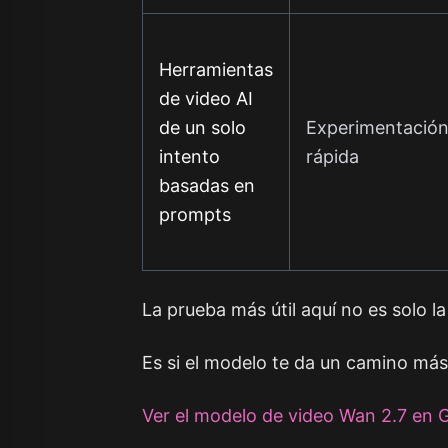
Herramientas
de video AI
de un solo
Experimentació
intento
rápida
basadas en
prompts
La prueba más útil aquí no es solo l
Es si el modelo te da un camino más l
Ver el modelo de video Wan 2.7 en