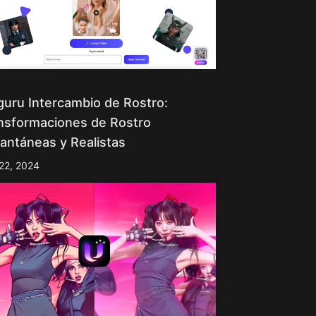
guru Intercambio de Rostro:
nsformaciones de Rostro
tantáneas y Realistas
 22, 2024