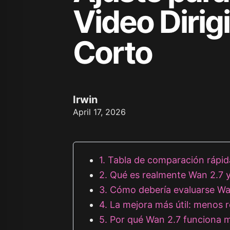
Wan 2.1
Kling
Video Dirig
Wan 2.2
Long
Vidu Q1
Hunyuan Video
Corto
Midjourney Video
Veo 3
Kling 2.5
Kling 2.6
Wan 2.5
Irwin
Pixverse
Sora 2
April 17, 2026
Grok Imagine
Wan AI
1. Tabla de comparación rápid
2. Qué es realmente Wan 2.7 
3. Cómo debería evaluarse Wa
4. La mejora más útil: menos 
5. Por qué Wan 2.7 funciona 