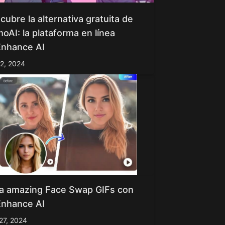
cubre la alternativa gratuita de
oAI: la plataforma en línea
nhance AI
 2, 2024
a amazing Face Swap GIFs con
nhance AI
 27, 2024