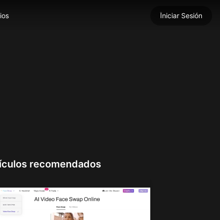
ios
Iniciar Sesión
o fluido y natural
ndo potente generación de imágenes
ción de imágenes
o
fotos sin problemas
ón!
en con detalle extremo
dar vida a tus creaciones.
I
 intercambiador de rostros por IA
mente sincronizado
de labios fácil
ículos recomendados