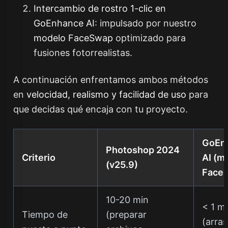
Intercambio de rostro 1-clic en
GoEnhance AI
: impulsado por nuestro
modelo FaceSwap
optimizado para
fusiones fotorrealistas.
A continuación enfrentamos ambos métodos
en
velocidad, realismo y facilidad de uso
para
que decidas qué encaja con tu proyecto.
GoEn
Photoshop 2024
Criterio
AI (m
(v25.9)
Face
10-20 min
< 1 m
Tiempo de
(preparar
(arras