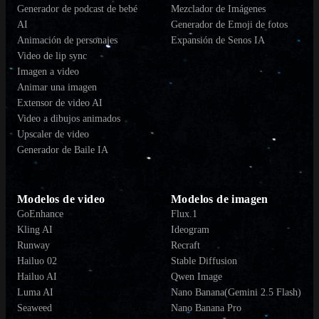
Generador de podcast de bebé
Mezclador de Imágenes
AI
Generador de Emoji de fotos
Animación de personajes
Expansión de Senos IA
Video de lip sync
Imagen a video
Animar una imagen
Extensor de video AI
Video a dibujos animados
Upscaler de video
Generador de Baile IA
Modelos de video
Modelos de imagen
GoEnhance
Flux.1
Kling AI
Ideogram
Runway
Recraft
Hailuo 02
Stable Diffusion
Hailuo AI
Qwen Image
Luma AI
Nano Banana(Gemini 2.5 Flash)
Seaweed
Nano Banana Pro