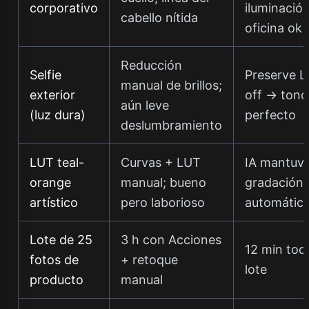
corporativo
iluminació
cabello nítida
oficina ok
Reducción
Selfie
Preserve L
manual de brillos;
exterior
off → tono
aún leve
(luz dura)
perfecto
deslumbramiento
LUT teal-
Curvas + LUT
IA mantuv
orange
manual; bueno
gradación
artístico
pero laborioso
automátic
Lote de 25
3 h con Acciones
12 min tod
fotos de
+ retoque
lote
producto
manual