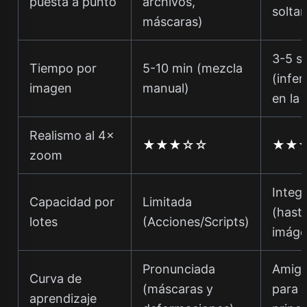
puesta a punto
archivos,
soltar
máscaras)
3-5 s
Tiempo por
5-10 min (mezcla
(infer
imagen
manual)
en la
Realismo al 4×
★★★☆☆
★★
zoom
Integ
Capacidad por
Limitada
(hast
lotes
(Acciones/Scripts)
imáge
Pronunciada
Amiga
Curva de
(máscaras y
para
aprendizaje