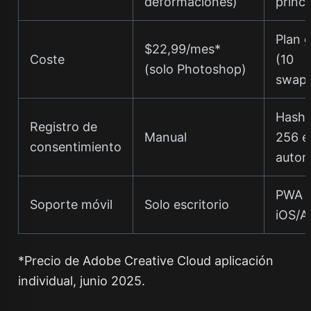
deformaciones)
princi
Plan g
$22,99/mes*
Coste
(10
(solo Photoshop)
swaps
Hash
Registro de
Manual
256 e
consentimiento
autom
PWA 
Soporte móvil
Solo escritorio
iOS/A
*Precio de Adobe Creative Cloud aplicación
individual, junio 2025.