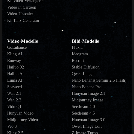
KI-Video-Verlängerer
Video in Cartoon
Video-Upscaler
KI-Tanz-Generator
Video-Modelle
Bild-Modelle
GoEnhance
Flux.1
Kling AI
Ideogram
Runway
Recraft
Hailuo 02
Stable Diffusion
Hailuo AI
Qwen Image
Luma AI
Nano Banana(Gemini 2.5 Flash)
Seaweed
Nano Banana Pro
Wan 2.1
Hunyuan Image 2.1
Wan 2.2
Midjourney Image
Vidu Q1
Seedream 4.0
Hunyuan Video
Seedream 4.5
Midjourney Video
Hunyuan Image 3.0
Veo 3
Qwen Image Edit
Kling 2.5
Z Image Turbo