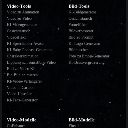
Video-Tools
Bild-Tools
Video zu Animation
KI-Bildgenerator
Video zu Video
Gesichtstausch
KI-Videogenerator
Fotoeffekte
Gesichtstausch
Bildverbesserer
Videoeffekt
Bild zu Prompt
KI-Sprechender Avatar
KI-Logo-Generator
KI-Baby-Podcast-Generator
Bildmischer
Charakteranimation
Foto zu Emoji-Generator
Lippensynchronisations-Video
KI-Brustvergrößerung
Bild zu Video KI
Ein Bild animieren
KI-Video-Verlängerer
Video in Cartoon
Video-Upscaler
KI-Tanz-Generator
Video-Modelle
Bild-Modelle
GoEnhance
Flux.1