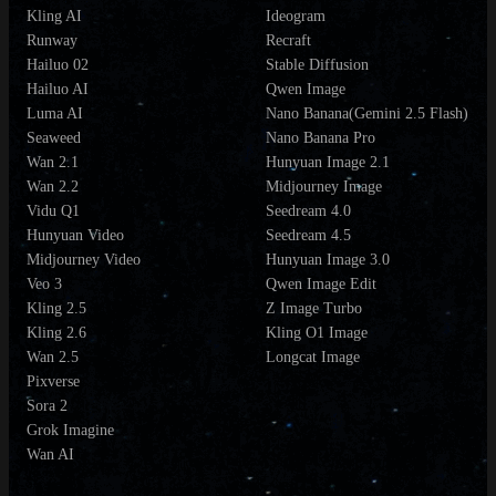
Kling AI
Ideogram
Runway
Recraft
Hailuo 02
Stable Diffusion
Hailuo AI
Qwen Image
Luma AI
Nano Banana(Gemini 2.5 Flash)
Seaweed
Nano Banana Pro
Wan 2.1
Hunyuan Image 2.1
Wan 2.2
Midjourney Image
Vidu Q1
Seedream 4.0
Hunyuan Video
Seedream 4.5
Midjourney Video
Hunyuan Image 3.0
Veo 3
Qwen Image Edit
Kling 2.5
Z Image Turbo
Kling 2.6
Kling O1 Image
Wan 2.5
Longcat Image
Pixverse
Sora 2
Grok Imagine
Wan AI