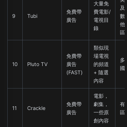
大量免
及
免費帶
費電影/
9
Tubi
數
廣告
電視目
他
錄
區
類似現
免費帶
場電視
多
10
Pluto TV
廣告
的頻道
國
(FAST)
+ 隨選
內容
電影，
免費帶
劇集，
有
11
Crackle
廣告
一些原
區
創內容