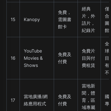
經典
僅
免費，
片，外
合
15
Kanopy
需圖書
語片，
圖
館卡
紀錄片
館
全
YouTube
免費片
球
免費及
16
Movies &
目與付
目
付費
Shows
費租賃
有
不
當地新
聞，體
當地廣播/網
免費及
國
17
育，區
絡應用程式
付費
專
域專屬