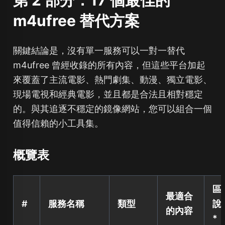
第 2 部分：17 個最佳的
m4ufree 替代方案
關鍵結論是，沒有單一服務可以一對一替代
m4ufree 曾經收錄的所有內容，但這些平台加起
來覆蓋了主流電影、熱門劇集、動漫、獨立電影、
現場電視和經典電影，並且都是合法且相對穩定
的。與其追逐不穩定的鏡像網站，您可以組合一個
值得信賴的小工具集。
概覽表
區
最適合
#
服務名稱
類型
說
的內容
*