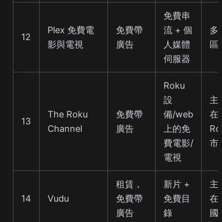
免費串
Plex 免費電
免費帶
流 + 個
多
12
影與電視
廣告
人媒體
區
伺服器
Roku
設
主
The Roku
免費帶
備/web
在
13
Channel
廣告
上的免
Ro
費電影/
市
電視
租賃，
新片 +
主
14
Vudu
免費帶
免費目
在
廣告
錄
國