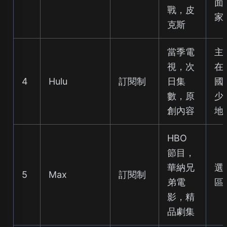
面
戰，皮
家
克斯
當季電
主
視，次
在
4
Hulu
訂閱制
日集
國
數，原
少
創內容
地
HBO
節目，
華納兄
選
5
Max
訂閱制
弟電
區
影，精
品劇集