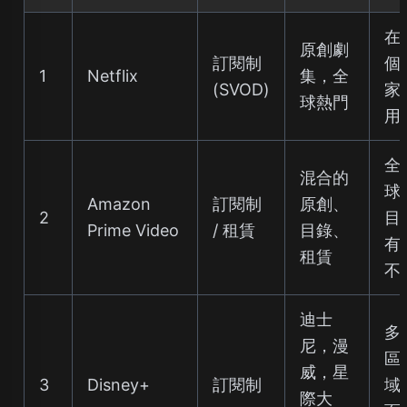
在
原創劇
訂閱制
個
1
Netflix
集，全
(SVOD)
家
球熱門
用
全
混合的
球
Amazon
訂閱制
原創、
2
目
Prime Video
/ 租賃
目錄、
有
租賃
不
迪士
多
尼，漫
區
威，星
3
Disney+
訂閱制
域
際大