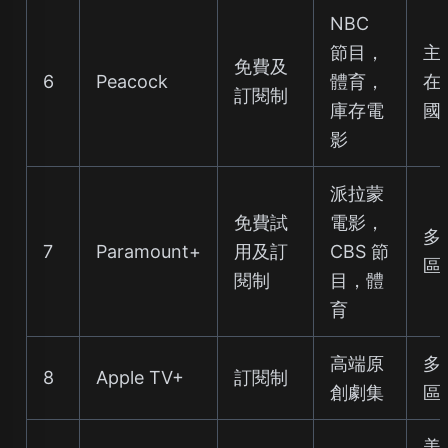
NBC
節目，
主
免費及
6
Peacock
體育，
在
訂閱制
庫存電
國
影
派拉蒙
免費試
電影，
多
7
Paramount+
用及訂
CBS 節
區
閱制
目，體
育
高端原
多
8
Apple TV+
訂閱制
創劇集
區
美