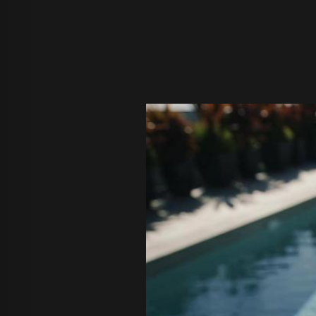
Z Image T
Seaweed
Kling O1 I
Wan 2.1
Longcat I
Wan 2.2
Vidu Q1
Hunyuan Video
Midjourney Video
Veo 3
Kling 2.5
Kling 2.6
Wan 2.5
Pixverse
Sora 2
Grok Imagine
Wan AI