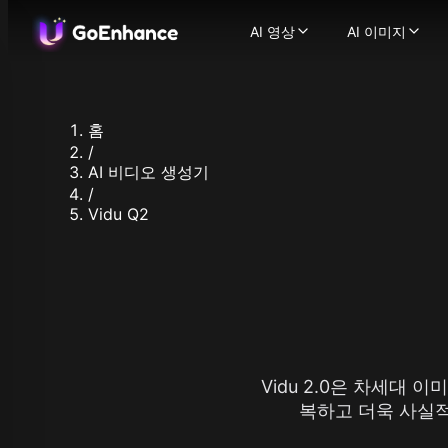
AI 영상
AI 이미지
AI 영상
AI 이미지
이미지에서 영상으로
AI 이미지
-
텍스트에서 영상으로
이미지에서
-
비디오에서 비디오로
이미지 얼
-
홈
AI 비디오 생성기
이미지 향
-
텍스
/
일관된 캐릭터 비디오
지원되는 이미지
-
AI 비디오 생성기
AI 말하는 아바타
Flux.1
-
캐릭
/
Ideogram
Vidu Q2
비디오 얼굴 교체
-
AI
Recraft
AI ASMR 비디오
-
원클릭
Stable Dif
립싱크 비디오
-
어떤 비
Qwen Ima
캐릭터 애니메이션
-
한 
Nano Bana
비디오 업스케일러
-
AI
Nano Bana
지원되는 영상 모델
Hunyuan I
GoEnhance
Midjourne
Kling AI
Seedream 
Vidu 2.0은 차세대 
Runway
Seedream 
Hailuo 02
복하고 더욱 사실적
Hunyuan I
Hailuo AI
Qwen Imag
Luma AI