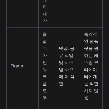
픽
제
작
협
즉각적
업
인 템플
디
댓글, 공
릿을 원
자
유 작업
하는 캐
인
및 시스
주얼 크
Figma
워
템 사고
리에이
크
에 더 적
터에게
플
합
는 적합
로
하지 않
우
음