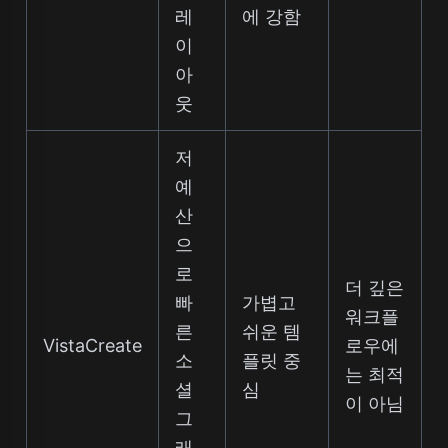
레
에 강함
이
아
웃
저
예
산
으
로
더 깊은
빠
가볍고
워크플
른
쉬운 템
VistaCreate
로우에
소
플릿 중
는 최적
셜
심
이 아님
그
래