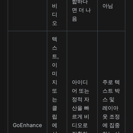
합하다
비
아님
면 더 나
디
음
오
텍
스
트,
이
미
지
아이디
주로 텍
또
어 또는
스트 박
는
정적 자
스 및
클
산을 빠
레이아
립
르게 비
웃 조정
GoEnhance
에
디오로
에 집중