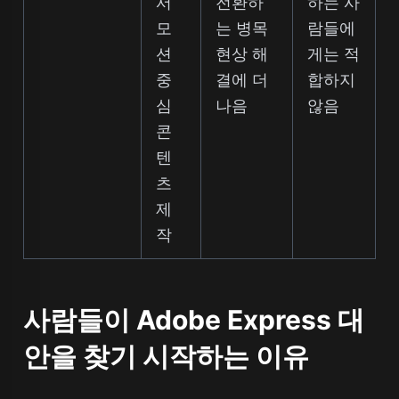
서
전환하
하는 사
모
는 병목
람들에
션
현상 해
게는 적
중
결에 더
합하지
심
나음
않음
콘
텐
츠
제
작
사람들이 Adobe Express 대
안을 찾기 시작하는 이유