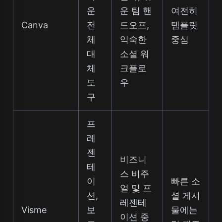
운
운 팀 핸
여전히
Canva
전
드오프,
템플릿
체
익숙한
중심
대
소셜 워
체
크플로
도
우
구
프
레
젠
비즈니
테
스 비주
이
빠른 소
얼 및 프
션,
셜 게시
레젠테
Visme
보
물에는
이션 중