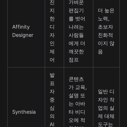
진
가벼운
지
편집기
더 높은
한
를 벗어
노력,
Affinity
디
나려는
초보자
Designer
자
사람들
친화적
인
에게 더
이지 않
제
깨끗한
음
어
점프
발
콘텐츠
표
가 교육,
자
일반 디
설명 또
중
자인 작
는 아바
심
업의 실
Synthesia
타 비디
의
제 대체
오에 적
AI
도구는