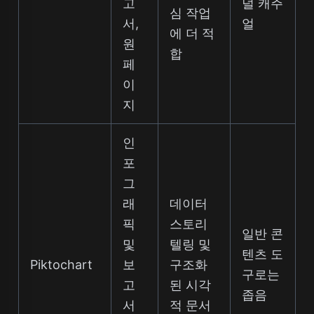
고
덜 캐주
심 작업
서,
얼
에 더 적
원
합
페
이
지
인
포
그
래
데이터
픽
스토리
일반 콘
및
텔링 및
텐츠 도
Piktochart
보
구조화
구로는
고
된 시각
좁음
서
적 문서