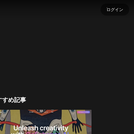
ログイン
す
します！
す
ードして、生成コンテンツに命を吹き込みましょう。
します
チ
すすめ記事