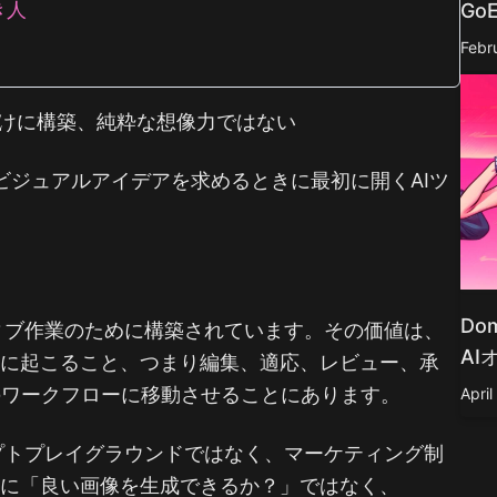
べき人
Go
Febr
6: 承認向けに構築、純粋な想像力ではない
も大胆なビジュアルアイデアを求めるときに最初に開くAIツ
。
Do
イティブ作業のために構築されています。その価値は、
A
後に起こること、つまり編集、適応、レビュー、承
心のワークフローに移動させることにあります。
April
ロンプトプレイグラウンドではなく、マーケティング制
純に「良い画像を生成できるか？」ではなく、