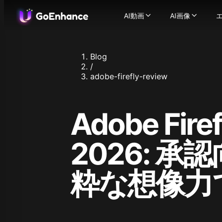
AI動画
AI画像
AI動画
AI画像
エ
画像から動画
AI画像ジ
-
静止画を
動
テキストから動画
画像から画
-
テキ
Blog
ビデオからビデオ
画像フェイ
-
ビデ
/
AIビデオジェネレーター
画像エンハ
adobe-firefly-review
一貫したキャラクターの
対応画像モデル
AIトーキングアバター
Flux.1
-
Ideogram
ビデオフェイススワップ
Adobe Fir
Recraft
AI ASMR ビデオ
-
ワン
Stable Diff
リプシンクビデオ
-
どん
Qwen Ima
キャラクターアニメーシ
も
2026: 
Nano Banan
ビデオアップスケーラー
写
Nano Bana
対応動画モデル
Hunyuan Im
粋な想像力
GoEnhance
Midjourne
Kling AI
Seedream 
Runway
Seedream 
Hailuo 02
Hunyuan I
Hailuo AI
Qwen Imag
Luma AI