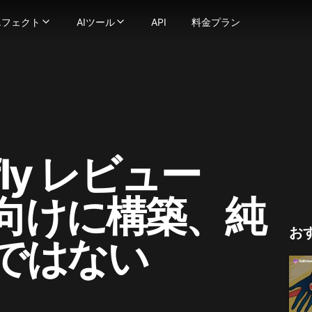
エフェクト
AIツール
API
料金プラン
フェクト
AIツール
ェネレーター
滑らかで自然な動きの動画に変換
画エフェクト
-
動画ツール
強力な画像生成技術でテキストを画像に変換しま
像
ストプロンプトを数秒で魅力的な動画に変換
AIキス動画生成器
-
画像を画像に変換します
動画スタイル変換
ススワップ
オを異なるアニメスタイルに変換します
AIハグ生成器
-
写真の顔をシームレスに交換します
AI ASMR動画生成器
ンサー
-
地球ズームアウトAI
テキストや画像をビデオに変換し、あなたのビジョンを実現
-
画像を極限まで詳細に強化およびアップスケールしま
AIダンス生成器
ビデオ
AIスクイッシュ効果
-
一貫したキャラクターのビデオを作成します
AI動画フィルター
キャラクターに話させましょう — 顔写真と音声をアップロ
AIトワーク生成器
AI筋肉動画生成器
-
AIビキニ生成器
AIビデオフェイススワッパーでビデオ内の任意の顔を変更
画像から動画生成
efly レビュー
クリックで没入型の ASMR 動画を生成—映像と音が完全にマッ
古い写真をアニメ化AI
もっと見る
usion
なビデオも簡単にリプシンクに変換
AI格闘生成器
画像ツール
ge
ョン
っと見る
-
1枚の画像でキャラクターアニメーションを作成します
画像からプロンプト生成
承認向けに構築、純
a(Gemini 2.5 Flash)
真エフェクト
-
AIでビデオの品質を向上・アップスケール
AI美女生成器
na Pro
ジブリ風AI生成器
AIロゴ生成器
お
age 2.1
ではない
ピクサー風AI生成器
AI画像ブレンダー
y Image
AIベビーフィルター
AIプロフィール画像生成器
4.0
AIスヌーピーフィルター
AIベクター生成器
4.5
mage 3.0
AIハゲフィルター
もっと見る
e Edit
AI妊娠効果