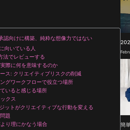
urbo
AIカートゥーン生成器
mage
AIアクションフィギュア生成器
mage
っと見る
2026: 承認向けに構築、純粋な想像力ではない
20
が実際に向いている人
Febr
違った方法でレビューする
は実際に何を意味するのか
用ケース: クリエイティブリスクの削減
ケティングワークフローで役立つ場所
すぎていると感じる場所
ドックス
格: クレジットがクリエイティブな行動を変える
の問題
がより理にかなう場合
簡