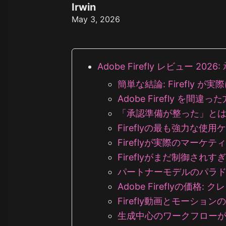
Z Image T
Irwin
Seaweed
Kling O1 I
May 3, 2026
Wan 2.1
Longcat I
も
Wan 2.2
Vidu Q1
Hunyuan Video
Midjourney Video
Adobe Firefly レビュー 
Veo 3
Kling 2.5
簡単な結論: Firefly 
Kling 2.6
Adobe Firefly を間
Wan 2.5
Pixverse
「承認準備が整った」と
Sora 2
Fireflyの最も強力な使
Grok Imagine
Wan AI
Fireflyが実際のマー
Fireflyがまだ制御され
パートナーモデルのパラ
Adobe Fireflyの価
Firefly動画とモーション
生成中心のワークフロー