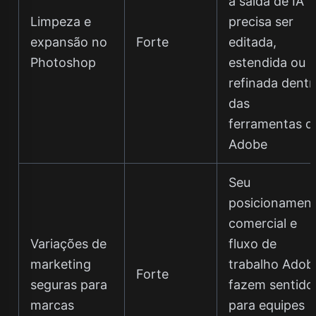
a saída de IA
Limpeza e
precisa ser
expansão no
Forte
editada,
Photoshop
estendida ou
refinada dentr
das
ferramentas d
Adobe
Seu
posicionamen
comercial e
Variações de
fluxo de
marketing
trabalho Adob
Forte
seguras para
fazem sentido
marcas
para equipes