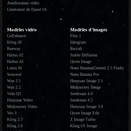
Améliorateur vidéo
Générateur de Danse IA
Modèles vidéo
Modèles d’images
GoEnhance
Flux.1
Kling AI
Ideogram
Runway
Recraft
Hailuo 02
Stable Diffusion
Hailuo AI
Qwen Image
Luma AI
Nano Banana(Gemini 2.5 Flash)
Seaweed
Nano Banana Pro
Wan 2.1
Hunyuan Image 2.1
Wan 2.2
Midjourney Image
Vidu Q1
Seedream 4.0
Hunyuan Video
Seedream 4.5
Midjourney Video
Hunyuan Image 3.0
Veo 3
Qwen Image Edit
Kling 2.5
Z Image Turbo
Kling 2.6
Kling O1 Image