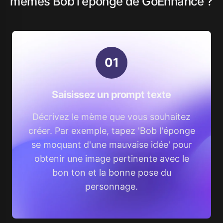
mèmes Bob l'éponge de GoEnhance ?
0
1
Saisissez un prompt texte
Décrivez le mème que vous souhaitez
créer. Par exemple, tapez 'Bob l'éponge
se moquant d'une mauvaise idée' pour
obtenir une image pertinente avec le
bon ton et la bonne pose du
personnage.