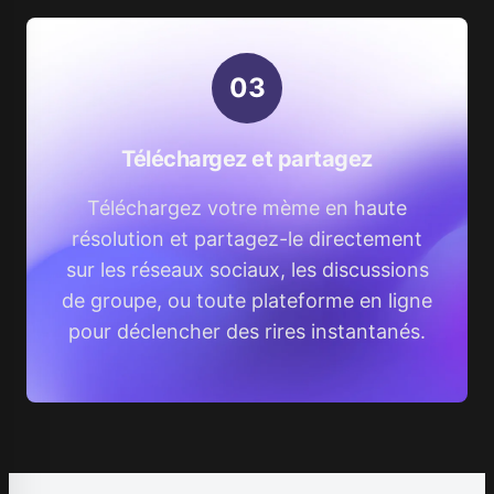
0
3
Téléchargez et partagez
Téléchargez votre mème en haute
résolution et partagez-le directement
sur les réseaux sociaux, les discussions
de groupe, ou toute plateforme en ligne
pour déclencher des rires instantanés.