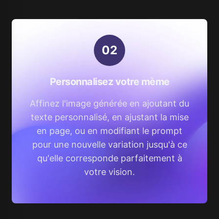
0
2
Personnalisez votre mème
Affinez l'image générée en ajoutant du
texte personnalisé, en ajustant la mise
en page, ou en modifiant le prompt
pour une nouvelle variation jusqu'à ce
qu'elle corresponde parfaitement à
votre vision.