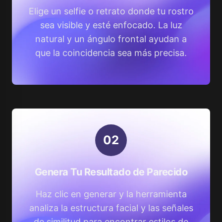
Elige un selfie o retrato donde tu rostro
sea visible y esté enfocado. La luz
natural y un ángulo frontal ayudan a
que la coincidencia sea más precisa.
0
2
Genera Tu Resultado de Parecido
Haz clic en generar y la herramienta
analiza la estructura facial y las señales
de similitud para encontrar estilos de