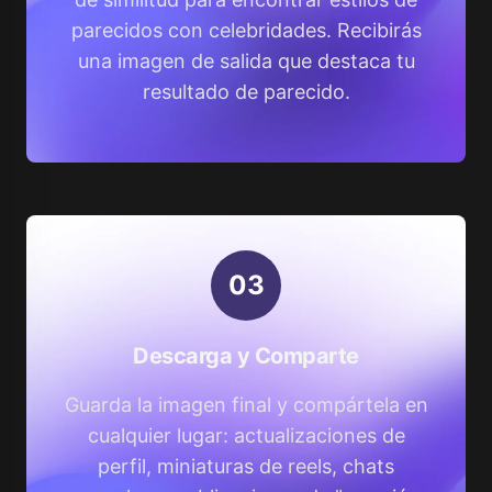
parecidos con celebridades. Recibirás
una imagen de salida que destaca tu
resultado de parecido.
0
3
Descarga y Comparte
Guarda la imagen final y compártela en
cualquier lugar: actualizaciones de
perfil, miniaturas de reels, chats