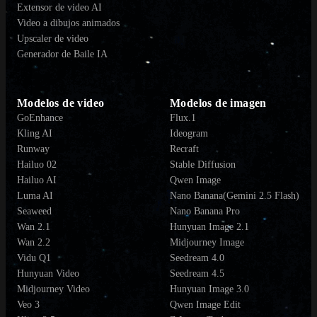
Extensor de video AI
Video a dibujos animados
Upscaler de video
Generador de Baile IA
Modelos de video
Modelos de imagen
GoEnhance
Flux.1
Kling AI
Ideogram
Runway
Recraft
Hailuo 02
Stable Diffusion
Hailuo AI
Qwen Image
Luma AI
Nano Banana(Gemini 2.5 Flash)
Seaweed
Nano Banana Pro
Wan 2.1
Hunyuan Image 2.1
Wan 2.2
Midjourney Image
Vidu Q1
Seedream 4.0
Hunyuan Video
Seedream 4.5
Midjourney Video
Hunyuan Image 3.0
Veo 3
Qwen Image Edit