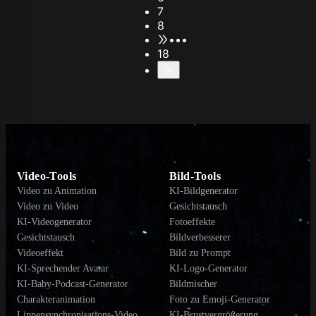
7
8
•••
18
Video-Tools
Bild-Tools
Video zu Animation
KI-Bildgenerator
Video zu Video
Gesichtstausch
KI-Videogenerator
Fotoeffekte
Gesichtstausch
Bildverbesserer
Videoeffekt
Bild zu Prompt
KI-Sprechender Avatar
KI-Logo-Generator
KI-Baby-Podcast-Generator
Bildmischer
Charakteranimation
Foto zu Emoji-Generator
Lippensynchronisations-Video
KI-Brustvergrößerung