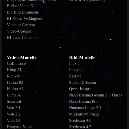
Bild zu Video KI
Ein Bild animieren
KI-Video-Verlängerer
Video in Cartoon
Video-Upscaler
KI-Tanz-Generator
Video-Modelle
Bild-Modelle
GoEnhance
Flux.1
Kling AI
Ideogram
Runway
Recraft
Hailuo 02
Stable Diffusion
Hailuo AI
Qwen Image
Luma AI
Nano Banana(Gemini 2.5 Flash)
Seaweed
Nano Banana Pro
Wan 2.1
Hunyuan Image 2.1
Wan 2.2
Midjourney Image
Vidu Q1
Seedream 4.0
Hunyuan Video
Seedream 4.5