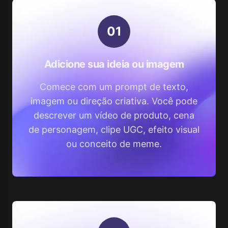
0
1
Adicione sua ideia ou imagem
Comece com um prompt de texto,
imagem ou direção criativa. Você pode
descrever um vídeo de produto, cena
de personagem, clipe UGC, efeito visual
ou conceito de meme.