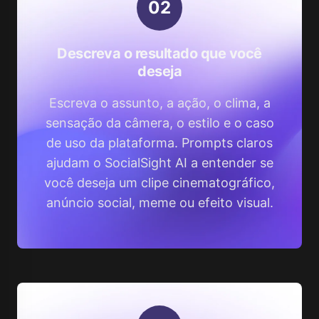
0
2
Descreva o resultado que você
deseja
Escreva o assunto, a ação, o clima, a
sensação da câmera, o estilo e o caso
de uso da plataforma. Prompts claros
ajudam o SocialSight AI a entender se
você deseja um clipe cinematográfico,
anúncio social, meme ou efeito visual.