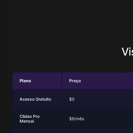
Vi
Plano
Preço
Acesso Gratuito
$0
Clideo Pro
$9/mês
Mensal