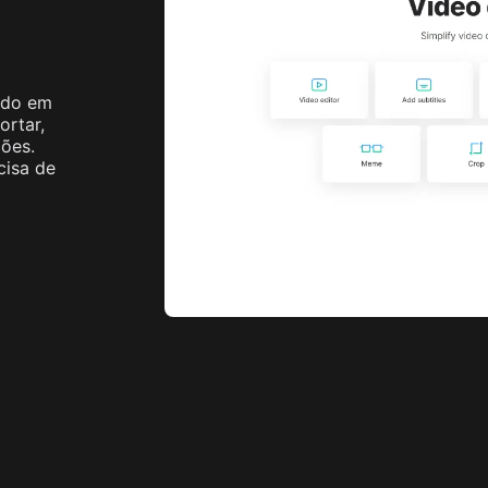
 Image
Ver Mais
Image
ado em
ortar,
ções.
cisa de