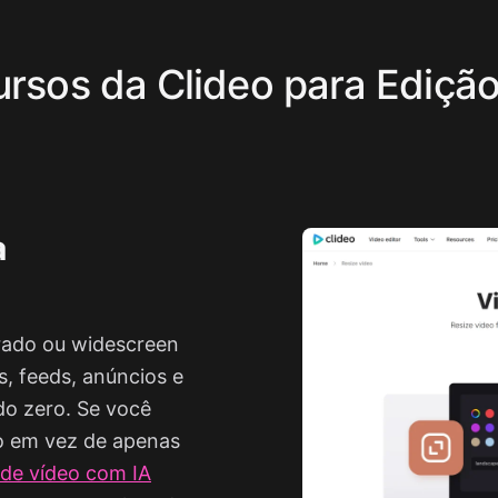
ursos da Clideo para Ediçã
a
drado ou widescreen
, feeds, anúncios e
do zero. Se você
o em vez de apenas
 de vídeo com IA