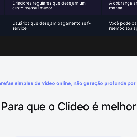
Criadores regulares que desejam um
A cobrança a
custo mensal menor
mensal.
Usuários que desejam pagamento self-
Você pode can
service
reembolsos a
refas simples de vídeo online, não geração profunda por 
Para que o Clideo é melhor