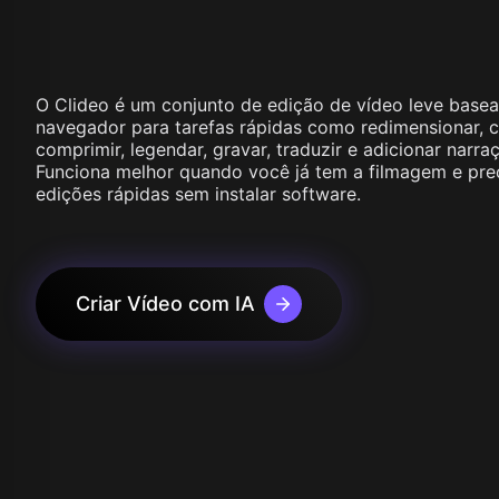
Wan 2.1
Kling O1
Wan 2.2
Longcat 
Vidu Q1
Hunyuan Video
Midjourney Video
O Clideo é um conjunto de edição de vídeo leve base
Veo 3
navegador para tarefas rápidas como redimensionar, c
Kling 2.5
comprimir, legendar, gravar, traduzir e adicionar narra
Kling 2.6
Funciona melhor quando você já tem a filmagem e pre
Wan 2.5
edições rápidas sem instalar software.
Pixverse
Sora 2
Grok Imagine
Wan AI
Criar Vídeo com IA