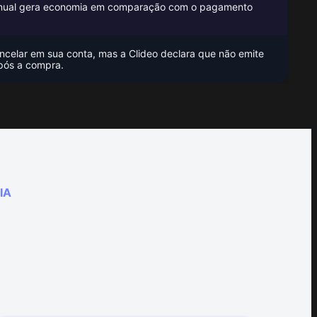
nual gera economia em comparação com o pagamento
celar em sua conta, mas a Clideo declara que não emite
pós a compra.
IA