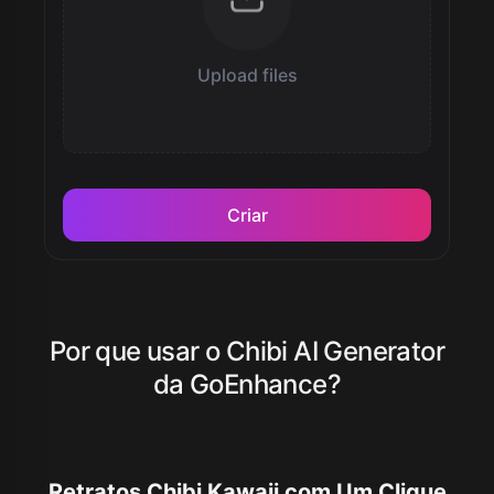
Upload files
Criar
Por que usar o Chibi AI Generator
da GoEnhance?
Retratos Chibi Kawaii com Um Clique