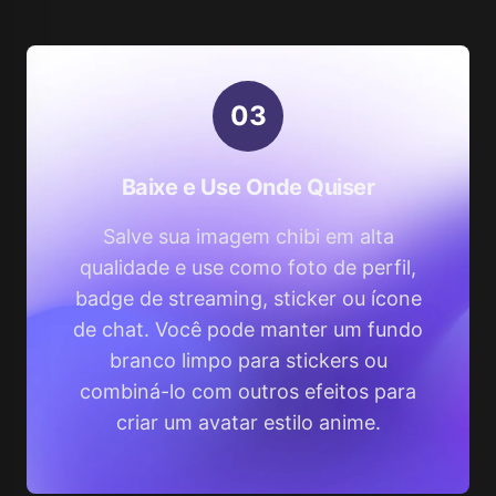
0
3
Baixe e Use Onde Quiser
Salve sua imagem chibi em alta
qualidade e use como foto de perfil,
badge de streaming, sticker ou ícone
de chat. Você pode manter um fundo
branco limpo para stickers ou
combiná-lo com outros efeitos para
criar um avatar estilo anime.