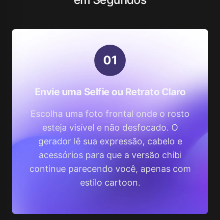
0
1
Envie uma Selfie ou Retrato Claro
Escolha uma foto frontal onde o rosto
esteja visível e não desfocado. O
gerador lê sua expressão, cabelo e
acessórios para que a versão chibi
continue parecendo você, apenas com
estilo cartoon.