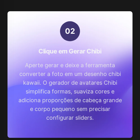
0
2
Clique em Gerar Chibi
Aperte gerar e deixe a ferramenta
converter a foto em um desenho chibi
kawaii. O gerador de avatares Chibi
simplifica formas, suaviza cores e
adiciona proporções de cabeça grande
e corpo pequeno sem precisar
configurar sliders.