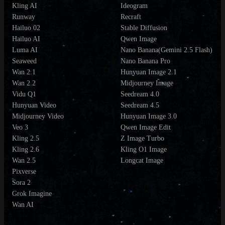
Kling AI
Ideogram
Runway
Recraft
Hailuo 02
Stable Diffusion
Hailuo AI
Qwen Image
Luma AI
Nano Banana(Gemini 2.5 Flash)
Seaweed
Nano Banana Pro
Wan 2.1
Hunyuan Image 2.1
Wan 2.2
Midjourney Image
Vidu Q1
Seedream 4.0
Hunyuan Video
Seedream 4.5
Midjourney Video
Hunyuan Image 3.0
Veo 3
Qwen Image Edit
Kling 2.5
Z Image Turbo
Kling 2.6
Kling O1 Image
Wan 2.5
Longcat Image
Pixverse
Sora 2
Grok Imagine
Wan AI