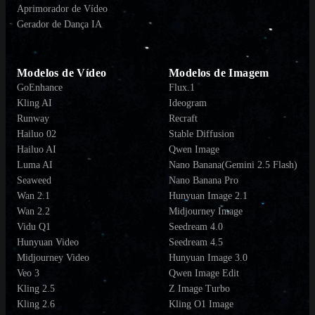
Aprimorador de Vídeo
Gerador de Dança IA
Modelos de Vídeo
Modelos de Imagem
GoEnhance
Flux.1
Kling AI
Ideogram
Runway
Recraft
Hailuo 02
Stable Diffusion
Hailuo AI
Qwen Image
Luma AI
Nano Banana(Gemini 2.5 Flash)
Seaweed
Nano Banana Pro
Wan 2.1
Hunyuan Image 2.1
Wan 2.2
Midjourney Image
Vidu Q1
Seedream 4.0
Hunyuan Video
Seedream 4.5
Midjourney Video
Hunyuan Image 3.0
Veo 3
Qwen Image Edit
Kling 2.5
Z Image Turbo
Kling 2.6
Kling O1 Image