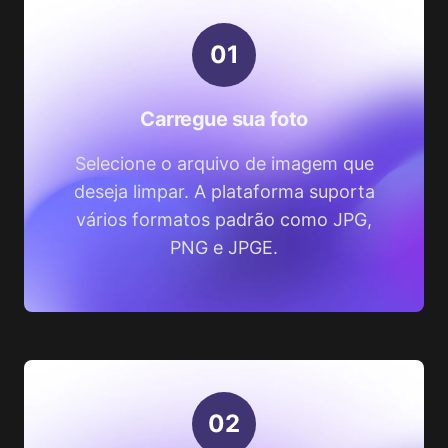
0
1
Carregue sua foto
Selecione o arquivo de imagem que
deseja limpar. A plataforma suporta
vários formatos padrão como JPG,
PNG e JPGE.
0
2