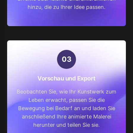
hinzu, die zu Ihrer Idee passen.
0
3
Vorschau und Export
Beobachten Sie, wie Ihr Kunstwerk zum
Leben erwacht, passen Sie die
Bewegung bei Bedarf an und laden Sie
anschließend Ihre animierte Malerei
herunter und teilen Sie sie.