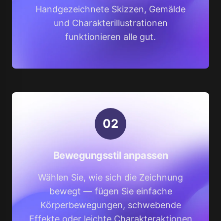
Handgezeichnete Skizzen, Gemälde
und Charakterillustrationen
funktionieren alle gut.
0
2
Bewegungsstil anpassen
Wählen Sie, wie sich die Zeichnung
bewegt — fügen Sie einfache
Körperbewegungen, schwebende
Effekte oder leichte Charakteraktionen