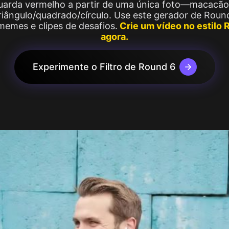
 guarda vermelho a partir de uma única foto—macacã
 Image
Ver Mais
riângulo/quadrado/círculo. Use este gerador de Roun
Image
memes e clipes de desafios.
Crie um vídeo no estilo
agora.
Experimente o Filtro de Round 6