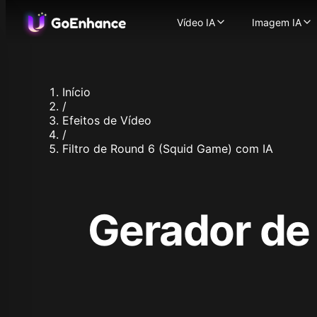
Vídeo IA
Imagem IA
Vídeo IA
Imagem IA
Imagem para Vídeo
Gerador 
-
T
Texto para Vídeo
Imagem 
-
Tra
Vídeo para Vídeo
Troca de
-
Tra
Início
Gerador de Vídeos com
Aprimora
/
Personagem Consisten
Modelos de I
Efeitos de Vídeo
Avatar Falante com IA
Flux.1
/
Troca de Rosto em Víd
Ideogra
Filtro de Round 6 (Squid Game) com IA
Vídeo ASMR com IA
Recraft
-
Vídeo com Sincronia La
Stable Di
Animação de Persona
Qwen Im
Aprimorador de Vídeo
Nano Ban
Gerador de
Modelos de Vídeo Suportad
Nano Ban
GoEnhance
Hunyuan 
Kling AI
Midjourn
Runway
Seedream
Hailuo 02
Seedream
Hailuo AI
Hunyuan 
Luma AI
Qwen Ima
Seaweed
Z Image 