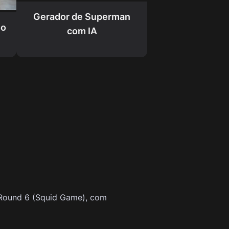
Gerador de Superman
oo
com IA
 Round 6 (Squid Game), com