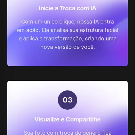
Inicie a Troca com IA
Com um único clique, nossa IA entra
em ação. Ela analisa sua estrutura facial
e aplica a transformação, criando uma
nova versão de você.
0
3
Visualize e Compartilhe
Sua foto com troca de gênero fica