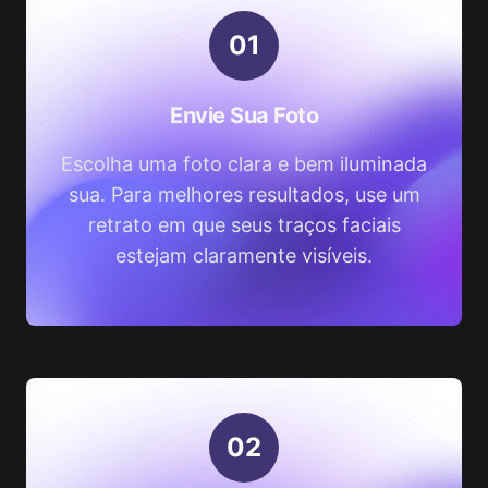
0
1
Envie Sua Foto
Escolha uma foto clara e bem iluminada
sua. Para melhores resultados, use um
retrato em que seus traços faciais
estejam claramente visíveis.
0
2