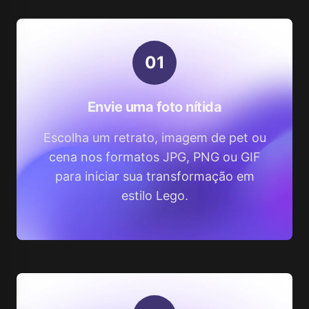
0
1
Envie uma foto nítida
Escolha um retrato, imagem de pet ou
cena nos formatos JPG, PNG ou GIF
para iniciar sua transformação em
estilo Lego.