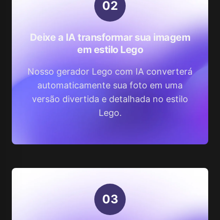
0
2
Deixe a IA transformar sua imagem
em estilo Lego
Nosso gerador Lego com IA converterá
automaticamente sua foto em uma
versão divertida e detalhada no estilo
Lego.
0
3