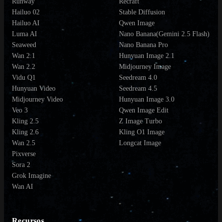
Runway
Recraft
Hailuo 02
Stable Diffusion
Hailuo AI
Qwen Image
Luma AI
Nano Banana(Gemini 2.5 Flash)
Seaweed
Nano Banana Pro
Wan 2.1
Hunyuan Image 2.1
Wan 2.2
Midjourney Image
Vidu Q1
Seedream 4.0
Hunyuan Video
Seedream 4.5
Midjourney Video
Hunyuan Image 3.0
Veo 3
Qwen Image Edit
Kling 2.5
Z Image Turbo
Kling 2.6
Kling O1 Image
Wan 2.5
Longcat Image
Pixverse
Sora 2
Grok Imagine
Wan AI
Recursos