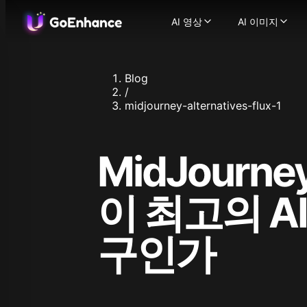
AI 영상
AI 이미지
AI 영상
AI 이미지
이미지에서 영상으로
AI 이미지
-
텍스트에서 영상으로
이미지에서
-
Blog
비디오에서 비디오로
이미지 얼
-
/
AI 비디오 생성기
이미지 향
-
텍스
midjourney-alternatives-flux-1
일관된 캐릭터 비디오
지원되는 이미지
-
AI 말하는 아바타
Flux.1
-
캐릭
Ideogram
비디오 얼굴 교체
-
AI
MidJourne
Recraft
AI ASMR 비디오
-
원클릭
Stable Dif
립싱크 비디오
-
어떤 비
Qwen Ima
캐릭터 애니메이션
-
한 
이 최고의 A
Nano Bana
비디오 업스케일러
-
AI
Nano Bana
지원되는 영상 모델
Hunyuan I
구인가
GoEnhance
Midjourne
Kling AI
Seedream 
Runway
Seedream 
Hailuo 02
Hunyuan I
Hailuo AI
Qwen Imag
Luma AI