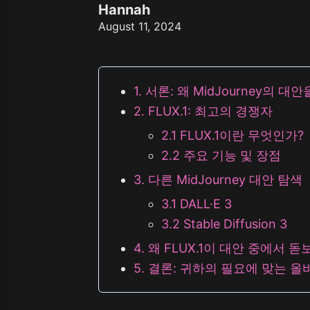
Z Image T
Hannah
Seaweed
Kling O1 I
August 11, 2024
Wan 2.1
Longcat I
Wan 2.2
Vidu Q1
Hunyuan Video
Midjourney Video
1. 서론: 왜 MidJourney의 
Veo 3
Kling 2.5
2. FLUX.1: 최고의 경쟁자
Kling 2.6
2.1 FLUX.1이란 무엇인가?
Wan 2.5
Pixverse
2.2 주요 기능 및 장점
Sora 2
Grok Imagine
3. 다른 MidJourney 대안 탐색
Wan AI
3.1 DALL·E 3
3.2 Stable Diffusion 3
4. 왜 FLUX.1이 대안 중에서 
5. 결론: 귀하의 필요에 맞는 