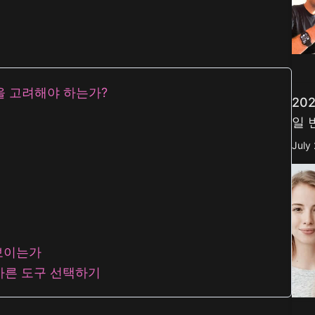
urbo
AI 만화 생성기
mage
AI 액션 피규어 생성기
mage
더 보기
대안을 고려해야 하는가?
20
일 
July
돋보이는가
올바른 도구 선택하기