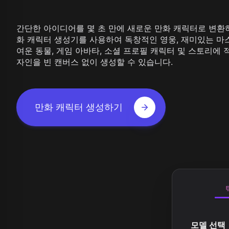
Z Image T
Seaweed
Kling O1 I
Wan 2.1
Longcat I
간단한 아이디어를 몇 초 만에 새로운 만화 캐릭터로 변환하
Wan 2.2
화 캐릭터 생성기를 사용하여 독창적인 영웅, 재미있는 마스
Vidu Q1
Hunyuan Video
여운 동물, 게임 아바타, 소셜 프로필 캐릭터 및 스토리에 
Midjourney Video
자인을 빈 캔버스 없이 생성할 수 있습니다.
Veo 3
Kling 2.5
Kling 2.6
Wan 2.5
만화 캐릭터 생성하기
Pixverse
Sora 2
Grok Imagine
Wan AI
모델 선택