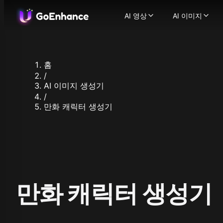
AI 영상
AI 이미지
AI 영상
AI 이미지
이미지에서 영상으로
AI 이미지
-
텍스트에서 영상으로
이미지에서
-
비디오에서 비디오로
이미지 얼
-
홈
AI 비디오 생성기
이미지 향
-
텍스
/
일관된 캐릭터 비디오
지원되는 이미지
-
AI 이미지 생성기
AI 말하는 아바타
Flux.1
-
캐릭
/
Ideogram
만화 캐릭터 생성기
비디오 얼굴 교체
-
AI
Recraft
AI ASMR 비디오
-
원클릭
Stable Dif
립싱크 비디오
-
어떤 비
Qwen Ima
캐릭터 애니메이션
-
한 
Nano Bana
비디오 업스케일러
-
AI
Nano Bana
지원되는 영상 모델
Hunyuan I
GoEnhance
Midjourne
Kling AI
만화 캐릭터 생성기
Seedream 
Runway
Seedream 
Hailuo 02
Hunyuan I
Hailuo AI
Qwen Imag
Luma AI