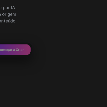
o por IA
e origem
conteúdo
omeçar a Criar