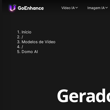
Vídeo IA
Imagem IA
Vídeo IA
Imagem IA
Imagem para Vídeo
Gerador 
-
T
Texto para Vídeo
Imagem 
-
Tra
Vídeo para Vídeo
Troca de
-
Tra
Início
Gerador de Vídeos com
Aprimora
/
Personagem Consisten
Modelos de I
Modelos de Vídeo
Avatar Falante com IA
Flux.1
/
Troca de Rosto em Víd
Ideogra
Domo AI
Vídeo ASMR com IA
Recraft
-
Vídeo com Sincronia La
Stable Di
Animação de Persona
Qwen Im
Aprimorador de Vídeo
Nano Ban
Modelos de Vídeo Suportad
Nano Ban
GoEnhance
Hunyuan 
Kling AI
Midjourn
Gerad
Runway
Seedream
Hailuo 02
Seedream
Hailuo AI
Hunyuan 
Luma AI
Qwen Ima
Seaweed
Z Image 