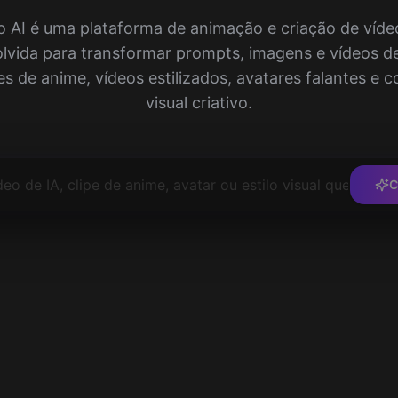
 Image
Ver Mais
AI é uma plataforma de animação e criação de víde
Image
lvida para transformar prompts, imagens e vídeos d
es de anime, vídeos estilizados, avatares falantes e 
visual criativo.
C