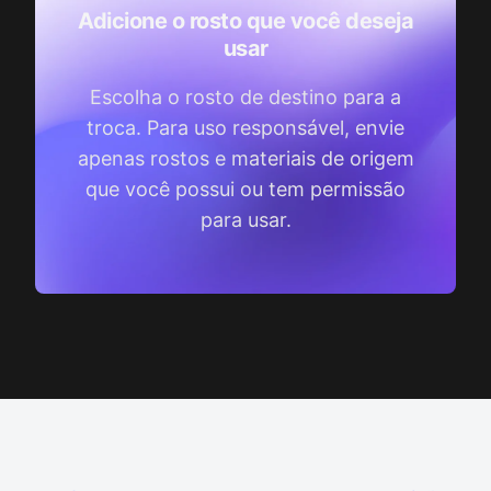
Adicione o rosto que você deseja
usar
Escolha o rosto de destino para a
troca. Para uso responsável, envie
apenas rostos e materiais de origem
que você possui ou tem permissão
para usar.