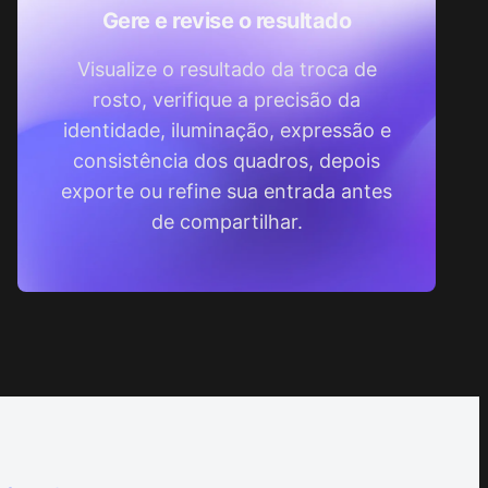
Gere e revise o resultado
Visualize o resultado da troca de
rosto, verifique a precisão da
identidade, iluminação, expressão e
consistência dos quadros, depois
exporte ou refine sua entrada antes
de compartilhar.