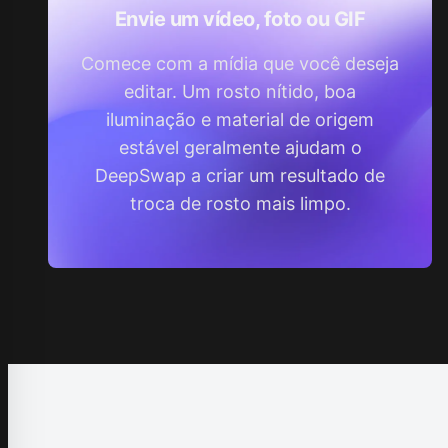
Envie um vídeo, foto ou GIF
Comece com a mídia que você deseja
editar. Um rosto nítido, boa
iluminação e material de origem
estável geralmente ajudam o
DeepSwap a criar um resultado de
troca de rosto mais limpo.