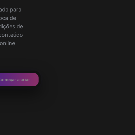
ada para
roca de
edições de
 conteúdo
online
omeçar a criar