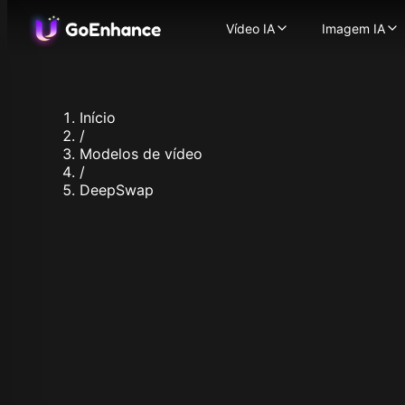
Vídeo IA
Imagem IA
Vídeo IA
Imagem IA
Imagem para Vídeo
Gerador 
-
T
Texto para Vídeo
Imagem 
-
Tra
Vídeo para Vídeo
Troca de
-
Tra
Início
Gerador de Vídeos com
Aprimora
/
Personagem Consisten
Modelos de I
Modelos de vídeo
Avatar Falante com IA
Flux.1
/
Troca de Rosto em Víd
Ideogra
DeepSwap
Vídeo ASMR com IA
Recraft
-
Vídeo com Sincronia La
Stable Di
Animação de Persona
Qwen Im
Aprimorador de Vídeo
Nano Ban
Modelos de Vídeo Suportad
Nano Ban
GoEnhance
Hunyuan 
Kling AI
Midjourn
Runway
Seedream
Hailuo 02
Seedream
Hailuo AI
Hunyuan 
Luma AI
Qwen Ima
Seaweed
Z Image 