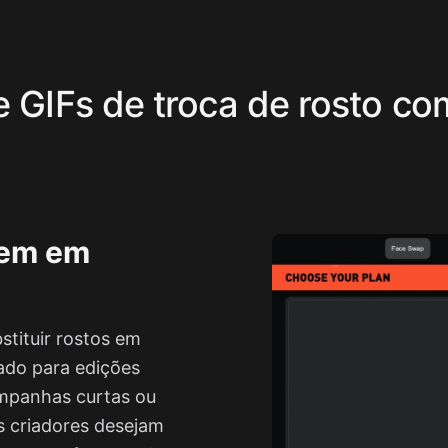
 e GIFs de troca de rosto c
gem em
stituir rostos em
ado para edições
campanhas curtas ou
s criadores desejam