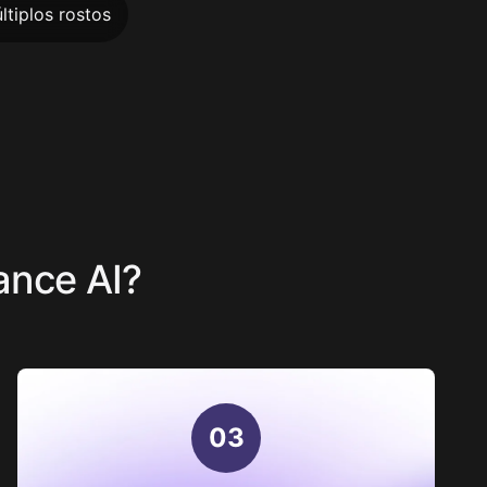
ltiplos rostos
nce AI?
0
3