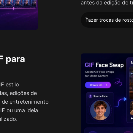
antes da edição de t
Fazer trocas de rost
F para
F estilo
as, edições de
 de entretenimento
F ou uma ideia
alizado.