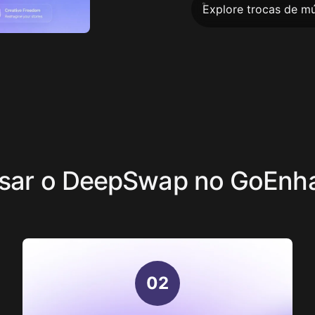
Explore trocas de mú
sar o DeepSwap no GoEnha
0
2