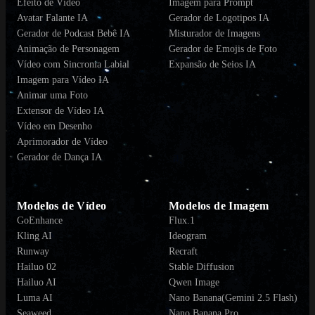
Efeito de Vídeo
Imagem para Prompt
Avatar Falante IA
Gerador de Logotipos IA
Gerador de Podcast Bebê IA
Misturador de Imagens
Animação de Personagem
Gerador de Emojis de Foto
Vídeo com Sincronia Labial
Expansão de Seios IA
Imagem para Vídeo IA
Animar uma Foto
Extensor de Vídeo IA
Vídeo em Desenho
Aprimorador de Vídeo
Gerador de Dança IA
Modelos de Vídeo
Modelos de Imagem
GoEnhance
Flux.1
Kling AI
Ideogram
Runway
Recraft
Hailuo 02
Stable Diffusion
Hailuo AI
Qwen Image
Luma AI
Nano Banana(Gemini 2.5 Flash)
Seaweed
Nano Banana Pro