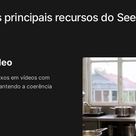
s principais recursos do Se
deo
exos em vídeos com
mantendo a coerência