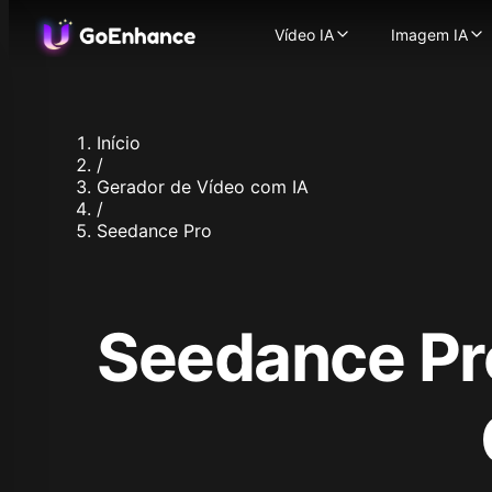
Vídeo IA
Imagem IA
Vídeo IA
Imagem IA
Imagem para Vídeo
Gerador 
-
T
Texto para Vídeo
Imagem 
-
Tra
Vídeo para Vídeo
Troca de
-
Tra
Início
Gerador de Vídeos com
Aprimora
/
Personagem Consisten
Modelos de I
Gerador de Vídeo com IA
Avatar Falante com IA
Flux.1
/
Troca de Rosto em Víd
Ideogra
Seedance Pro
Vídeo ASMR com IA
Recraft
-
Vídeo com Sincronia La
Stable Di
Animação de Persona
Qwen Im
Aprimorador de Vídeo
Nano Ban
Seedance Pr
Modelos de Vídeo Suportad
Nano Ban
GoEnhance
Hunyuan 
Kling AI
Midjourn
Runway
Seedream
Hailuo 02
Seedream
Hailuo AI
Hunyuan 
Luma AI
Qwen Ima
Seaweed
Z Image 