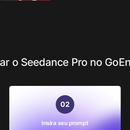
ar o Seedance Pro no GoEn
0
2
Insira seu prompt