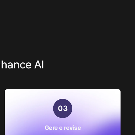
hance AI
0
3
Gere e revise