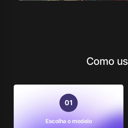
Como us
0
1
Escolha o modelo