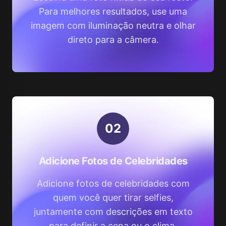
Para melhores resultados, use uma
imagem com iluminação neutra e olhar
direto para a câmera.
0
2
Adicione Fotos de Celebridades
Adicione fotos de celebridades com
quem você quer tirar selfies,
juntamente com descrições em texto
para definir a cena ou o clima.