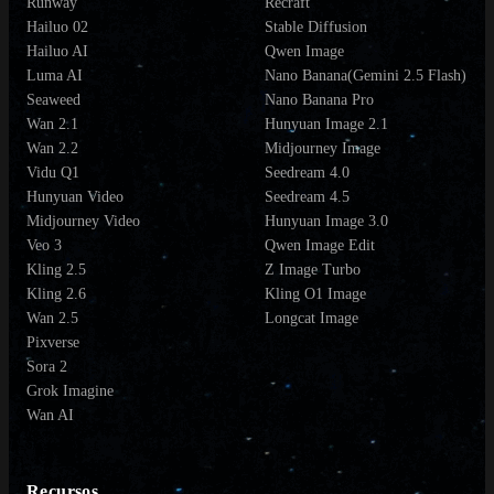
Runway
Recraft
Hailuo 02
Stable Diffusion
Hailuo AI
Qwen Image
Luma AI
Nano Banana(Gemini 2.5 Flash)
Seaweed
Nano Banana Pro
Wan 2.1
Hunyuan Image 2.1
Wan 2.2
Midjourney Image
Vidu Q1
Seedream 4.0
Hunyuan Video
Seedream 4.5
Midjourney Video
Hunyuan Image 3.0
Veo 3
Qwen Image Edit
Kling 2.5
Z Image Turbo
Kling 2.6
Kling O1 Image
Wan 2.5
Longcat Image
Pixverse
Sora 2
Grok Imagine
Wan AI
Recursos