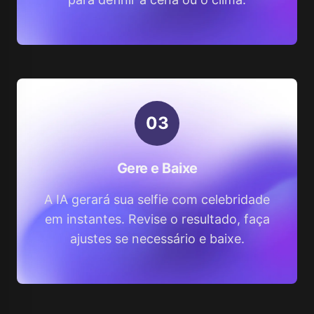
0
3
Gere e Baixe
A IA gerará sua selfie com celebridade
em instantes. Revise o resultado, faça
ajustes se necessário e baixe.